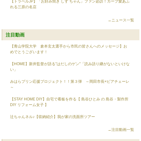
【トラベルJP】「お好み焼き しず ちゃん」ファン必訪！カープ愛あふ
れる三原の名店
→ニュース一覧
注目動画
【青山学院大学 倉本玄太選手から市民の皆さんへのメッセージ】お
めでとうございます！
【HOME】新井監督が語る”はだしのゲン”「読み語り継がないといけな
い」
みはらプリン応援プロジェクト！！第３弾 ～岡田市長×ピアチェーレ
～
【STAY HOME DIY】自宅で看板を作る【 島谷ひとみ の 島谷・製作所
DIY リフォーム女子 】
辻ちゃんネル♪【収納紹介】我が家の洗面所ツアー
→注目動画一覧