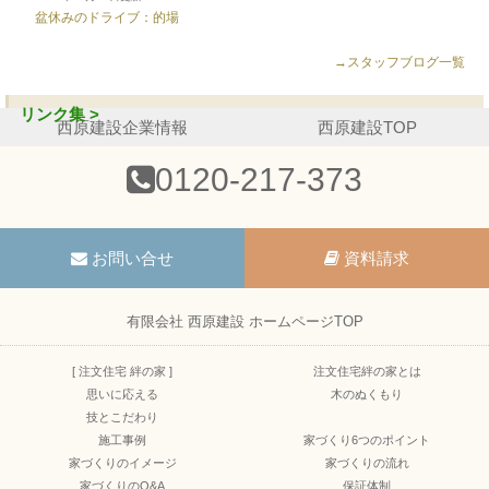
盆休みのドライブ：的場
→スタッフブログ一覧
リンク集 >
西原建設企業情報
西原建設TOP
0120-217-373
お問い合せ
資料請求
有限会社 西原建設 ホームページTOP
[ 注文住宅 絆の家 ]
注文住宅絆の家とは
思いに応える
木のぬくもり
技とこだわり
施工事例
家づくり6つのポイント
家づくりのイメージ
家づくりの流れ
家づくりのQ&A
保証体制