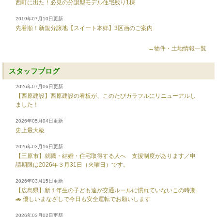
西町に出た！必見の分譲型モデル住宅残り1棟
2019年07月10日更新
先着順！新規分譲地【スイート本郷】3区画のご案内
→物件・土地情報一覧
スタッフブログ
2026年07月06日更新
【西原建設】西原建設の看板が、このたびカラフルにリニューアルし
ました！
2026年05月04日更新
史上最大級
2026年03月16日更新
【三原市】就職・結婚・住宅取得する人へ 支援制度があります／申
請期限は2026年３月31日（火曜日）です。
2026年03月15日更新
【広島県】新１年生の子ども達が交通ルールに慣れていないこの時期
🚗 優しいまなざしで今日も安全運転でお願いします
2026年03月02日更新