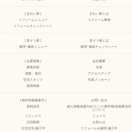
[ きれい家 ]
きれい家とは
リフォームメニュー
リフォーム事例
リフォームチェックシート
[ 直そう家 ]
直そう家とは
修理･修繕メニュー
修理･修繕チェックシート
[ 企業情報 ]
会社概要
事業内容
沿革
資格・免許
アクセスマップ
住宅スタッフ
代表メッセージ
採用情報
[ 物件情報募集中 ]
お問い合せ
資料請求
個人情報保護方針/リンク/著作権/免責事項等
について
トピックス
ニュース
注目動画
お知らせ
注文住宅-施工中
リフォーム＆修理-施工中