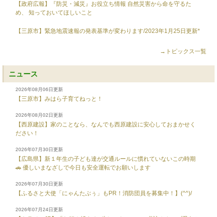
【政府広報】『防災・減災』お役立ち情報 自然災害から命を守るた
め、 知っておいてほしいこと
【三原市】緊急地震速報の発表基準が変わります/2023年1月25日更新*
→トピックス一覧
ニュース
2026年08月06日更新
【三原市】みはら子育てねっと！
2026年08月02日更新
【西原建設】家のことなら、なんでも西原建設に安心しておまかせく
ださい！
2026年07月30日更新
【広島県】新１年生の子ども達が交通ルールに慣れていないこの時期
🚗 優しいまなざしで今日も安全運転でお願いします
2026年07月30日更新
【ふるさと大使「にゃんたぶぅ」もPR！消防団員を募集中！】(^^)/
2026年07月24日更新