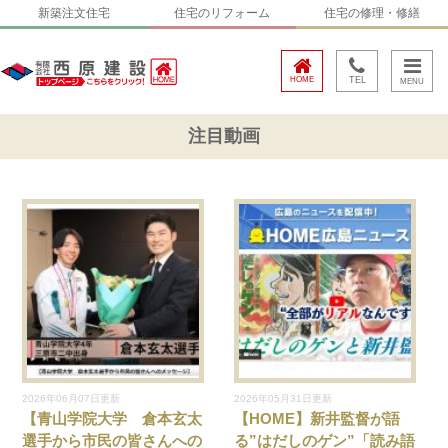
新築注文住宅
住宅のリフォーム
住宅の修理・修繕
HOME
TEL
注目動画
2026年06月07日更新
2026年05月31日更新
【青山学院大学 倉本玄太
【HOME】新井監督が語
選手から市民の皆さんへの
る”はだしのゲン”「読み語