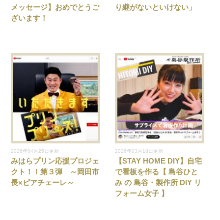
メッセージ】おめでとうご
り継がないといけない」
ざいます！
2026年04月25日更新
2026年03月18日更新
みはらプリン応援プロジェ
【STAY HOME DIY】自宅
クト！！第３弾 ～岡田市
で看板を作る【 島谷ひと
長×ピアチェーレ～
み の 島谷・製作所 DIY リ
フォーム女子 】