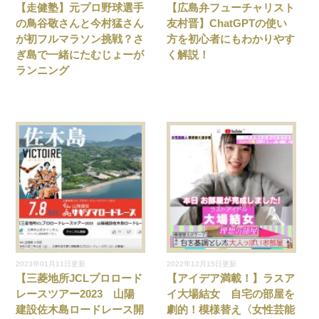
【走健塾】元プロ野球選手
【広島弁フューチャリスト
の鳥谷敬さんと今村猛さん
友村晋】ChatGPTの使い
が初フルマラソン挑戦？さ
方を初心者にもわかりやす
ぎ島で一緒にたむじょーが
く解説！
ランニング
2023年01月11日更新
2022年12月15日更新
【三菱地所JCLプロロード
【アイデア満載！】ラスア
レースツアー2023 山陽
イ大場結女 自宅の部屋を
建設佐木島ロードレース開
劇的！模様替え〈女性芸能