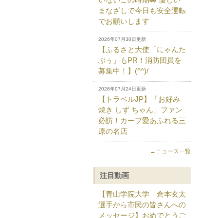
まなざしで今日も安全運転
でお願いします
2026年07月30日更新
【ふるさと大使「にゃんた
ぶぅ」もPR！消防団員を
募集中！】(^^)/
2026年07月24日更新
【トラベルJP】「お好み
焼き しず ちゃん」ファン
必訪！カープ愛あふれる三
原の名店
→ニュース一覧
注目動画
【青山学院大学 倉本玄太
選手から市民の皆さんへの
メッセージ】おめでとうご