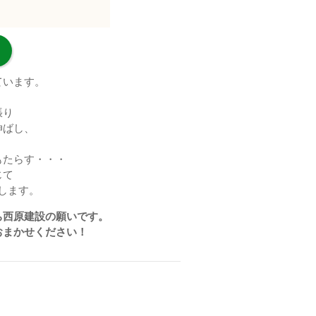
ています。
張り
伸ばし、
もたらす・・・
じて
します。
ち西原建設の願いです。
おまかせください！