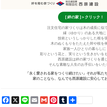
[ 絆の家 ]＞クリック！
注文住宅の家づくりは木の成長に似
縁（ゆかり）のある大地に
技術というしっかりした根を
木のぬくもりをたたえた幹や枝を
家族一人ひとりの暮らしに
彩りという花と、実りという生きがいを
西原建設は絆の家づくりを通
そんな素敵な人生のお手伝いをいた
「永く愛される家をつくり続けたい」それが私た
家のことなら、なんでも西原建設に安心して
Facebook
X
Line
Email
Gmail
Pinterest
Tumblr
共