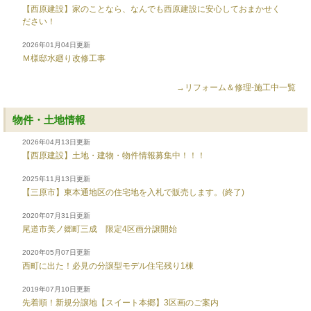
【西原建設】家のことなら、なんでも西原建設に安心しておまかせく
ださい！
2026年01月04日更新
Ｍ様邸水廻り改修工事
→リフォーム＆修理-施工中一覧
物件・土地情報
2026年04月13日更新
【西原建設】土地・建物・物件情報募集中！！！
2025年11月13日更新
【三原市】東本通地区の住宅地を入札で販売します。(終了)
2020年07月31日更新
尾道市美ノ郷町三成 限定4区画分譲開始
2020年05月07日更新
西町に出た！必見の分譲型モデル住宅残り1棟
2019年07月10日更新
先着順！新規分譲地【スイート本郷】3区画のご案内