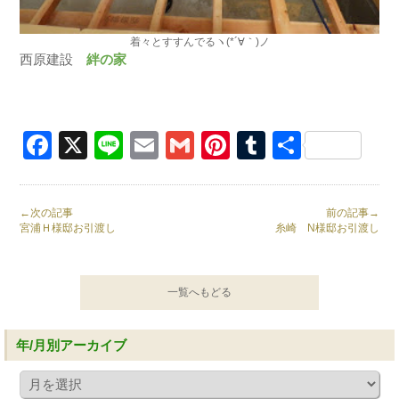
着々とすすんでるヽ(*´∀｀)ノ
西原建設
絆の家
Facebook
X
Line
Email
Gmail
Pinterest
Tumblr
共
有
←次の記事
前の記事→
宮浦Ｈ様邸お引渡し
糸崎 N様邸お引渡し
一覧へもどる
年/月別アーカイブ