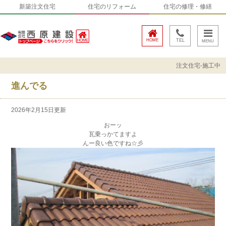
新築注文住宅
住宅のリフォーム
住宅の修理・修繕
HOME
TEL
注文住宅-施工中
進んでる
2026年2月15日更新
おーッ
瓦乗っかてますよ
んー良い色ですね☆彡