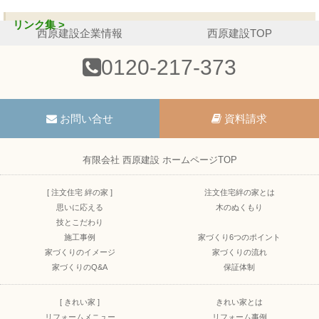
リンク集 >
西原建設企業情報
西原建設TOP
0120-217-373
お問い合せ
資料請求
有限会社 西原建設 ホームページTOP
[ 注文住宅 絆の家 ]
注文住宅絆の家とは
思いに応える
木のぬくもり
技とこだわり
施工事例
家づくり6つのポイント
家づくりのイメージ
家づくりの流れ
家づくりのQ&A
保証体制
[ きれい家 ]
きれい家とは
リフォームメニュー
リフォーム事例