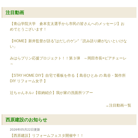
注目動画
【青山学院大学 倉本玄太選手から市民の皆さんへのメッセージ】お
めでとうございます！
【HOME】新井監督が語る”はだしのゲン”「読み語り継がないといけな
い」
みはらプリン応援プロジェクト！！第３弾 ～岡田市長×ピアチェーレ
～
【STAY HOME DIY】自宅で看板を作る【 島谷ひとみ の 島谷・製作所
DIY リフォーム女子 】
辻ちゃんネル♪【収納紹介】我が家の洗面所ツアー
→注目動画一覧
西原建設のお知らせ
2026年05月22日更新
【西原建設】リフォームフェスタ開催中！！