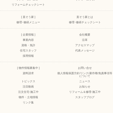
リフォームチェックシート
[ 直そう家 ]
直そう家とは
修理･修繕メニュー
修理･修繕チェックシート
[ 企業情報 ]
会社概要
事業内容
沿革
資格・免許
アクセスマップ
住宅スタッフ
代表メッセージ
採用情報
[ 物件情報募集中 ]
お問い合せ
資料請求
個人情報保護方針/リンク/著作権/免責事項等
について
トピックス
ニュース
注目動画
お知らせ
注文住宅-施工中
リフォーム＆修理-施工中
物件・土地情報
スタッフブログ
リンク集