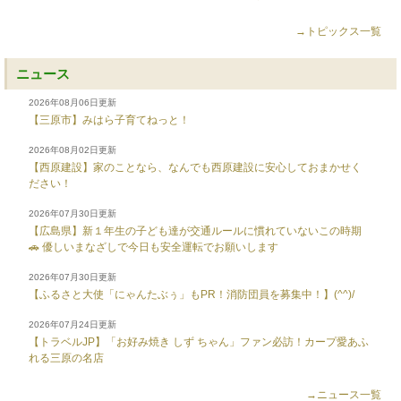
→トピックス一覧
ニュース
2026年08月06日更新
【三原市】みはら子育てねっと！
2026年08月02日更新
【西原建設】家のことなら、なんでも西原建設に安心しておまかせく
ださい！
2026年07月30日更新
【広島県】新１年生の子ども達が交通ルールに慣れていないこの時期
🚗 優しいまなざしで今日も安全運転でお願いします
2026年07月30日更新
【ふるさと大使「にゃんたぶぅ」もPR！消防団員を募集中！】(^^)/
2026年07月24日更新
【トラベルJP】「お好み焼き しず ちゃん」ファン必訪！カープ愛あふ
れる三原の名店
→ニュース一覧