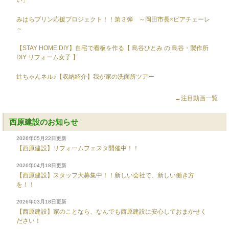
い」
みはらプリン応援プロジェクト！！第３弾 ～岡田市長×ピアチェーレ
～
【STAY HOME DIY】自宅で看板を作る【 島谷ひとみ の 島谷・製作所
DIY リフォーム女子 】
辻ちゃんネル♪【収納紹介】我が家の洗面所ツアー
→注目動画一覧
西原建設のお知らせ
2026年05月22日更新
【西原建設】リフォームフェスタ開催中！！
2026年04月18日更新
【西原建設】スタッフ大募集中！！新しい会社で、新しい働き方
を！！
2026年03月18日更新
【西原建設】家のことなら、なんでも西原建設に安心しておまかせく
ださい！