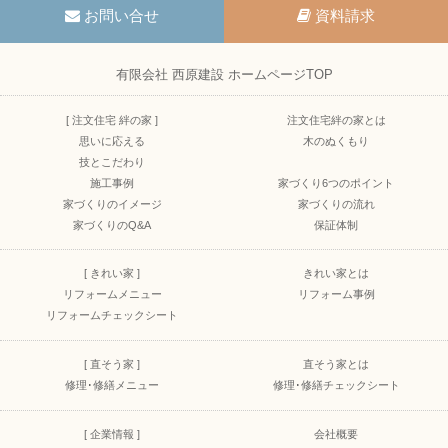
お問い合せ
資料請求
有限会社 西原建設 ホームページTOP
[ 注文住宅 絆の家 ]
注文住宅絆の家とは
思いに応える
木のぬくもり
技とこだわり
施工事例
家づくり6つのポイント
家づくりのイメージ
家づくりの流れ
家づくりのQ&A
保証体制
[ きれい家 ]
きれい家とは
リフォームメニュー
リフォーム事例
リフォームチェックシート
[ 直そう家 ]
直そう家とは
修理･修繕メニュー
修理･修繕チェックシート
[ 企業情報 ]
会社概要