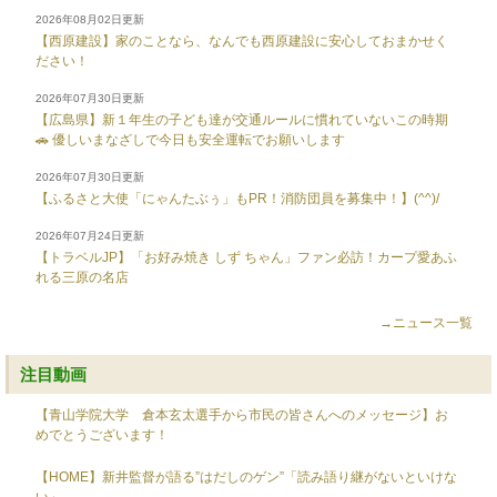
2026年08月02日更新
【西原建設】家のことなら、なんでも西原建設に安心しておまかせく
ださい！
2026年07月30日更新
【広島県】新１年生の子ども達が交通ルールに慣れていないこの時期
🚗 優しいまなざしで今日も安全運転でお願いします
2026年07月30日更新
【ふるさと大使「にゃんたぶぅ」もPR！消防団員を募集中！】(^^)/
2026年07月24日更新
【トラベルJP】「お好み焼き しず ちゃん」ファン必訪！カープ愛あふ
れる三原の名店
→ニュース一覧
注目動画
【青山学院大学 倉本玄太選手から市民の皆さんへのメッセージ】お
めでとうございます！
【HOME】新井監督が語る”はだしのゲン”「読み語り継がないといけな