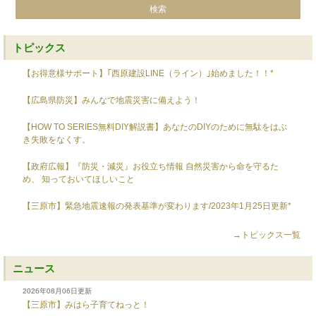
トピックス
【お得意様サポート】｢西原建設LINE（ライン）｣始めました！！*
【広島県防災】みんなで地震災害に備えよう！
【HOW TO SERIES無料DIY解説書】あなたのDIYのために無駄をはぶ
き失敗をなくす。
【政府広報】『防災・減災』お役立ち情報 自然災害から命を守るた
め、 知っておいてほしいこと
【三原市】緊急地震速報の発表基準が変わります/2023年1月25日更新*
→トピックス一覧
ニュース
2026年08月06日更新
【三原市】みはら子育てねっと！