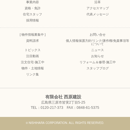
事業内容
沿革
資格・免許
アクセスマップ
住宅スタッフ
代表メッセージ
採用情報
[ 物件情報募集中 ]
お問い合せ
資料請求
個人情報保護方針/リンク/著作権/免責事項等
について
トピックス
ニュース
注目動画
お知らせ
注文住宅-施工中
リフォーム＆修理-施工中
物件・土地情報
スタッフブログ
リンク集
有限会社 西原建設
広島県三原市皆実2丁目5-25
TEL：0120-217-373 FAX：0848-61-5375
© NISHIHARA CORPORATION. ALL RIGHTS RESERVED.