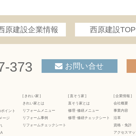
西原建設企業情報
西原建設TOP
7-373
お問い合せ
[ きれい家 ]
[ 直そう家 ]
[ 企業情報 ]
きれい家とは
直そう家とは
会社概要
リフォームメニュー
修理･修繕メニュー
事業内容
のポイント
リフォーム事例
修理･修繕チェックシート
沿革
メージ
リフォームチェックシート
資格・免許
れ
アクセスマッ
A