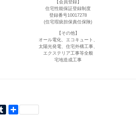
【会員登録】
住宅性能保証登録制度
登録番号10017278
(住宅瑕疵担保責任保険)
【その他】
オール電化、エコキュート、
太陽光発電、住宅外構工事、
エクステリア工事等全般
宅地造成工事
il
interest
Tumblr
共
有