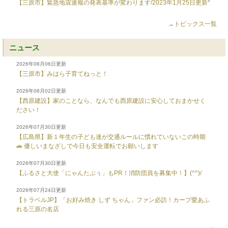
【三原市】緊急地震速報の発表基準が変わります/2023年1月25日更新*
→トピックス一覧
ニュース
2026年08月06日更新
【三原市】みはら子育てねっと！
2026年08月02日更新
【西原建設】家のことなら、なんでも西原建設に安心しておまかせく
ださい！
2026年07月30日更新
【広島県】新１年生の子ども達が交通ルールに慣れていないこの時期
🚗 優しいまなざしで今日も安全運転でお願いします
2026年07月30日更新
【ふるさと大使「にゃんたぶぅ」もPR！消防団員を募集中！】(^^)/
2026年07月24日更新
【トラベルJP】「お好み焼き しず ちゃん」ファン必訪！カープ愛あふ
れる三原の名店