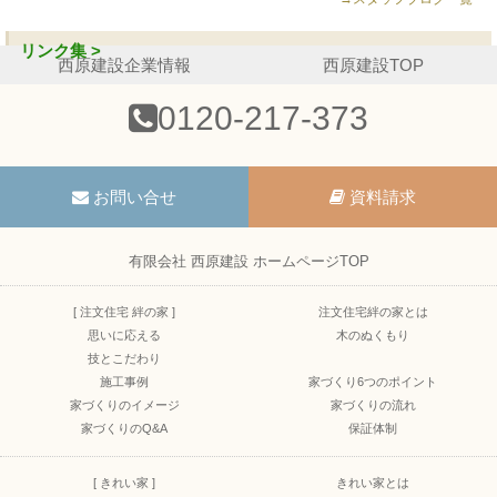
リンク集 >
西原建設企業情報
西原建設TOP
0120-217-373
お問い合せ
資料請求
有限会社 西原建設 ホームページTOP
[ 注文住宅 絆の家 ]
注文住宅絆の家とは
思いに応える
木のぬくもり
技とこだわり
施工事例
家づくり6つのポイント
家づくりのイメージ
家づくりの流れ
家づくりのQ&A
保証体制
[ きれい家 ]
きれい家とは