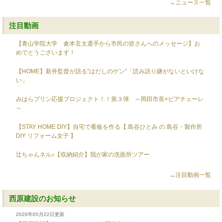
→ニュース一覧
注目動画
【青山学院大学 倉本玄太選手から市民の皆さんへのメッセージ】お
めでとうございます！
【HOME】新井監督が語る”はだしのゲン”「読み語り継がないといけな
い」
みはらプリン応援プロジェクト！！第３弾 ～岡田市長×ピアチェーレ
～
【STAY HOME DIY】自宅で看板を作る【 島谷ひとみ の 島谷・製作所
DIY リフォーム女子 】
辻ちゃんネル♪【収納紹介】我が家の洗面所ツアー
→注目動画一覧
西原建設のお知らせ
2026年05月22日更新