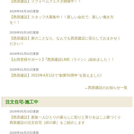
【西原建設】リフォームフェスタ開催中！！
2026年04月18日更新
【西原建設】スタッフ大募集中！！新しい会社で、新しい働き方
を！！
2026年03月18日更新
【西原建設】家のことなら、なんでも西原建設に安心しておまかせく
ださい！
2026年02月02日更新
【お得意様サポート】｢西原建設LINE（ライン）｣始めました！！
2026年01月01日更新
【西原建設】2023年4月1日で“創業50周年”を迎えました!
→西原建設のお知らせ一覧
注文住宅-施工中
2026年05月10日更新
【西原建設】家族一人ひとりの暮らしに彩りと実りをはこぶ家づくり
西原建設の注文住宅［絆の家］をご紹介します
2026年04月25日更新