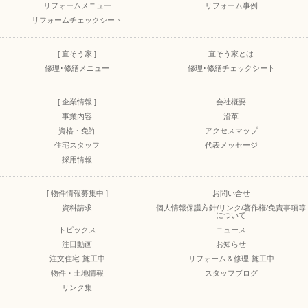
リフォームメニュー
リフォーム事例
リフォームチェックシート
[ 直そう家 ]
直そう家とは
修理･修繕メニュー
修理･修繕チェックシート
[ 企業情報 ]
会社概要
事業内容
沿革
資格・免許
アクセスマップ
住宅スタッフ
代表メッセージ
採用情報
[ 物件情報募集中 ]
お問い合せ
資料請求
個人情報保護方針/リンク/著作権/免責事項等
について
トピックス
ニュース
注目動画
お知らせ
注文住宅-施工中
リフォーム＆修理-施工中
物件・土地情報
スタッフブログ
リンク集