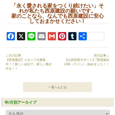
「永く愛される家をつくり続けたい」そ
れが私たち西原建設の願いです。
家のことなら、なんでも西原建設に安心
しておまかせください！
Facebook
X
Line
Email
Gmail
Pinterest
Tumblr
共
有
←次の記事
前の記事→
【西原建設】スタッフ大募集
【お得意様サポート】｢西原建設
中！！新しい会社で、新しい働き
LINE（ライン）｣始めました！！
方を！！
一覧へもどる
年/月別アーカイブ