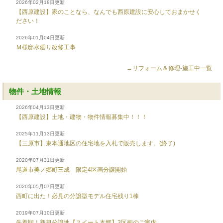
2026年02月18日更新
【西原建設】家のことなら、なんでも西原建設に安心しておまかせく
ださい！
2026年01月04日更新
Ｍ様邸水廻り改修工事
→リフォーム＆修理-施工中一覧
物件・土地情報
2026年04月13日更新
【西原建設】土地・建物・物件情報募集中！！！
2025年11月13日更新
【三原市】東本通地区の住宅地を入札で販売します。(終了)
2020年07月31日更新
尾道市美ノ郷町三成 限定4区画分譲開始
2020年05月07日更新
西町に出た！必見の分譲型モデル住宅残り1棟
2019年07月10日更新
先着順！新規分譲地【スイート本郷】3区画のご案内