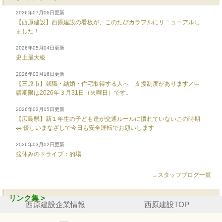
2026年07月06日更新
【西原建設】西原建設の看板が、このたびカラフルにリニューアルし
ました！
2026年05月04日更新
史上最大級
2026年03月16日更新
【三原市】就職・結婚・住宅取得する人へ 支援制度があります／申
請期限は2026年３月31日（火曜日）です。
2026年03月15日更新
【広島県】新１年生の子ども達が交通ルールに慣れていないこの時期
🚗 優しいまなざしで今日も安全運転でお願いします
2026年03月02日更新
盆休みのドライブ：的場
→スタッフブログ一覧
リンク集 >
西原建設企業情報
西原建設TOP