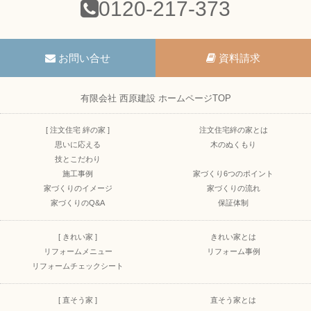
0120-217-373
お問い合せ
資料請求
有限会社 西原建設 ホームページTOP
[ 注文住宅 絆の家 ]
注文住宅絆の家とは
思いに応える
木のぬくもり
技とこだわり
施工事例
家づくり6つのポイント
家づくりのイメージ
家づくりの流れ
家づくりのQ&A
保証体制
[ きれい家 ]
きれい家とは
リフォームメニュー
リフォーム事例
リフォームチェックシート
[ 直そう家 ]
直そう家とは