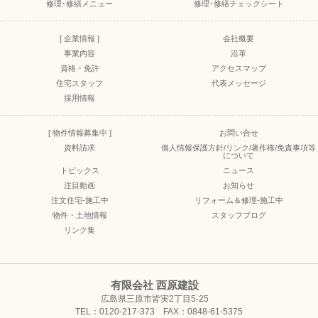
修理･修繕メニュー
修理･修繕チェックシート
[ 企業情報 ]
会社概要
事業内容
沿革
資格・免許
アクセスマップ
住宅スタッフ
代表メッセージ
採用情報
[ 物件情報募集中 ]
お問い合せ
資料請求
個人情報保護方針/リンク/著作権/免責事項等
について
トピックス
ニュース
注目動画
お知らせ
注文住宅-施工中
リフォーム＆修理-施工中
物件・土地情報
スタッフブログ
リンク集
有限会社 西原建設
広島県三原市皆実2丁目5-25
TEL：0120-217-373 FAX：0848-61-5375