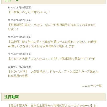
2026年08月06日更新
【三原市】みはら子育てねっと！
2026年08月02日更新
【西原建設】家のことなら、なんでも西原建設に安心しておまかせく
ださい！
2026年07月30日更新
【広島県】新１年生の子ども達が交通ルールに慣れていないこの時期
🚗 優しいまなざしで今日も安全運転でお願いします
2026年07月30日更新
【ふるさと大使「にゃんたぶぅ」もPR！消防団員を募集中！】(^^)/
2026年07月24日更新
【トラベルJP】「お好み焼き しず ちゃん」ファン必訪！カープ愛あふ
れる三原の名店
→ニュース一覧
注目動画
【青山学院大学 倉本玄太選手から市民の皆さんへのメッセージ】お