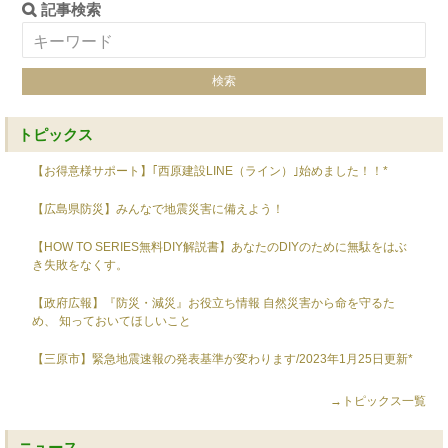
記事検索
トピックス
【お得意様サポート】｢西原建設LINE（ライン）｣始めました！！*
【広島県防災】みんなで地震災害に備えよう！
【HOW TO SERIES無料DIY解説書】あなたのDIYのために無駄をはぶ
き失敗をなくす。
【政府広報】『防災・減災』お役立ち情報 自然災害から命を守るた
め、 知っておいてほしいこと
【三原市】緊急地震速報の発表基準が変わります/2023年1月25日更新*
→トピックス一覧
ニュース