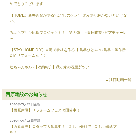
めでとうございます！
【HOME】新井監督が語る”はだしのゲン”「読み語り継がないといけな
い」
みはらプリン応援プロジェクト！！第３弾 ～岡田市長×ピアチェーレ
～
【STAY HOME DIY】自宅で看板を作る【 島谷ひとみ の 島谷・製作所
DIY リフォーム女子 】
辻ちゃんネル♪【収納紹介】我が家の洗面所ツアー
→注目動画一覧
西原建設のお知らせ
2026年05月22日更新
【西原建設】リフォームフェスタ開催中！！
2026年04月18日更新
【西原建設】スタッフ大募集中！！新しい会社で、新しい働き方
を！！