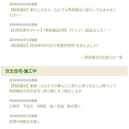
2026年03月18日更新
【西原建設】家のことなら、なんでも西原建設に安心しておまかせく
ださい！
2026年02月02日更新
【お得意様サポート】｢西原建設LINE（ライン）｣始めました！！
2026年01月01日更新
【西原建設】2023年4月1日で“創業50周年”を迎えました!
→西原建設のお知らせ一覧
注文住宅-施工中
2026年05月10日更新
【西原建設】家族一人ひとりの暮らしに彩りと実りをはこぶ家づくり
西原建設の注文住宅［絆の家］をご紹介します
2026年04月25日更新
三原市 下北方 O様邸 祝！完成 御引渡し
2026年03月11日更新
宮浦Ｈ様邸お引渡し