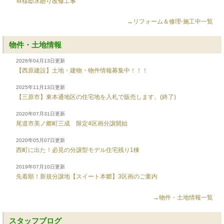
Ｍ様邸水廻り改修工事
→リフォーム＆修理-施工中一覧
物件・土地情報
2026年04月13日更新
【西原建設】土地・建物・物件情報募集中！！！
2025年11月13日更新
【三原市】東本通地区の住宅地を入札で販売します。(終了)
2020年07月31日更新
尾道市美ノ郷町三成 限定4区画分譲開始
2020年05月07日更新
西町に出た！必見の分譲型モデル住宅残り1棟
2019年07月10日更新
先着順！新規分譲地【スイート本郷】3区画のご案内
→物件・土地情報一覧
スタッフブログ