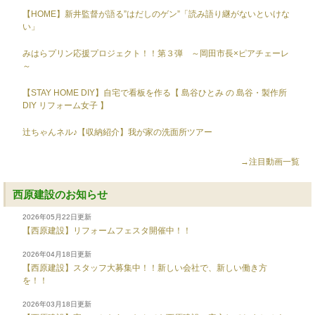
【HOME】新井監督が語る”はだしのゲン”「読み語り継がないといけな
い」
みはらプリン応援プロジェクト！！第３弾 ～岡田市長×ピアチェーレ
～
【STAY HOME DIY】自宅で看板を作る【 島谷ひとみ の 島谷・製作所
DIY リフォーム女子 】
辻ちゃんネル♪【収納紹介】我が家の洗面所ツアー
→注目動画一覧
西原建設のお知らせ
2026年05月22日更新
【西原建設】リフォームフェスタ開催中！！
2026年04月18日更新
【西原建設】スタッフ大募集中！！新しい会社で、新しい働き方
を！！
2026年03月18日更新