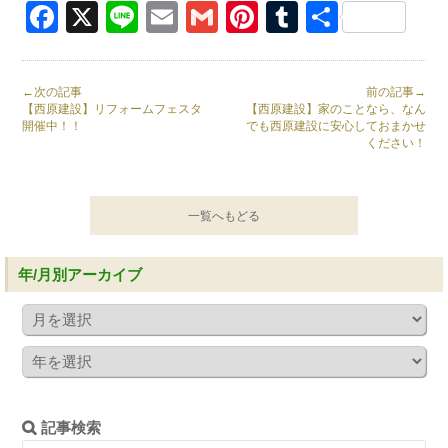
Facebook
X
Line
Email
Gmail
Pinterest
Tumblr
共
有
←次の記事
前の記事→
【西原建設】リフォームフェスタ
【西原建設】家のことなら、なん
開催中！！
でも西原建設に安心しておまかせ
ください！
一覧へもどる
年/月別アーカイブ
記事検索