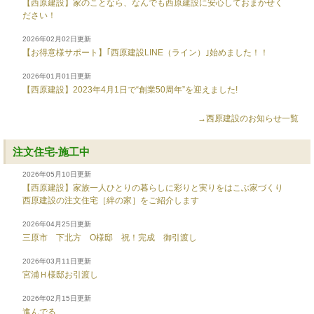
【西原建設】家のことなら、なんでも西原建設に安心しておまかせく
ださい！
2026年02月02日更新
【お得意様サポート】｢西原建設LINE（ライン）｣始めました！！
2026年01月01日更新
【西原建設】2023年4月1日で“創業50周年”を迎えました!
→西原建設のお知らせ一覧
注文住宅-施工中
2026年05月10日更新
【西原建設】家族一人ひとりの暮らしに彩りと実りをはこぶ家づくり
西原建設の注文住宅［絆の家］をご紹介します
2026年04月25日更新
三原市 下北方 O様邸 祝！完成 御引渡し
2026年03月11日更新
宮浦Ｈ様邸お引渡し
2026年02月15日更新
進んでる