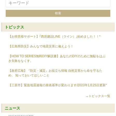
トピックス
【お得意様サポート】｢西原建設LINE（ライン）｣始めました！！*
【広島県防災】みんなで地震災害に備えよう！
【HOW TO SERIES無料DIY解説書】あなたのDIYのために無駄をはぶ
き失敗をなくす。
【政府広報】『防災・減災』お役立ち情報 自然災害から命を守るた
め、 知っておいてほしいこと
【三原市】緊急地震速報の発表基準が変わります/2023年1月25日更新*
→トピックス一覧
ニュース