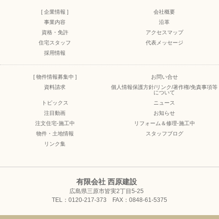
[ 企業情報 ]
会社概要
事業内容
沿革
資格・免許
アクセスマップ
住宅スタッフ
代表メッセージ
採用情報
[ 物件情報募集中 ]
お問い合せ
資料請求
個人情報保護方針/リンク/著作権/免責事項等
について
トピックス
ニュース
注目動画
お知らせ
注文住宅-施工中
リフォーム＆修理-施工中
物件・土地情報
スタッフブログ
リンク集
有限会社 西原建設
広島県三原市皆実2丁目5-25
TEL：0120-217-373 FAX：0848-61-5375