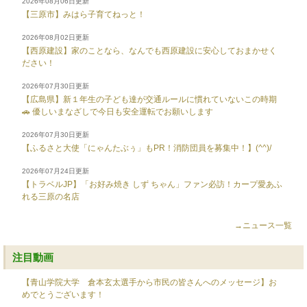
2026年08月06日更新
【三原市】みはら子育てねっと！
2026年08月02日更新
【西原建設】家のことなら、なんでも西原建設に安心しておまかせく
ださい！
2026年07月30日更新
【広島県】新１年生の子ども達が交通ルールに慣れていないこの時期
🚗 優しいまなざしで今日も安全運転でお願いします
2026年07月30日更新
【ふるさと大使「にゃんたぶぅ」もPR！消防団員を募集中！】(^^)/
2026年07月24日更新
【トラベルJP】「お好み焼き しず ちゃん」ファン必訪！カープ愛あふ
れる三原の名店
→ニュース一覧
注目動画
【青山学院大学 倉本玄太選手から市民の皆さんへのメッセージ】お
めでとうございます！