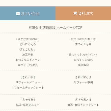
お問い合せ
資料請求
有限会社 西原建設 ホームページTOP
[ 注文住宅 絆の家 ]
注文住宅絆の家とは
思いに応える
木のぬくもり
技とこだわり
施工事例
家づくり6つのポイント
家づくりのイメージ
家づくりの流れ
家づくりのQ&A
保証体制
[ きれい家 ]
きれい家とは
リフォームメニュー
リフォーム事例
リフォームチェックシート
[ 直そう家 ]
直そう家とは
修理･修繕メニュー
修理･修繕チェックシート