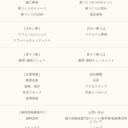
施工事例
家づくり6つのポイント
家づくりのイメージ
家づくりの流れ
家づくりのQ&A
保証体制
[ きれい家 ]
きれい家とは
リフォームメニュー
リフォーム事例
リフォームチェックシート
[ 直そう家 ]
直そう家とは
修理･修繕メニュー
修理･修繕チェックシート
[ 企業情報 ]
会社概要
事業内容
沿革
資格・免許
アクセスマップ
住宅スタッフ
代表メッセージ
採用情報
[ 物件情報募集中 ]
お問い合せ
資料請求
個人情報保護方針/リンク/著作権/免責事項等
について
トピックス
ニュース