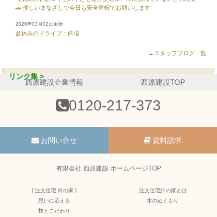
🚗 優しいまなざしで今日も安全運転でお願いします
2026年03月02日更新
盆休みのドライブ：的場
→スタッフブログ一覧
リンク集 >
西原建設企業情報
西原建設TOP
0120-217-373
お問い合せ
資料請求
有限会社 西原建設 ホームページTOP
[ 注文住宅 絆の家 ]
注文住宅絆の家とは
思いに応える
木のぬくもり
技とこだわり