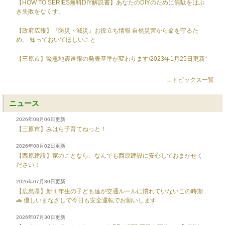
【HOW TO SERIES無料DIY解説書】あなたのDIYのために無駄をはぶ
き失敗をなくす。
【政府広報】『防災・減災』お役立ち情報 自然災害から命を守るた
め、 知っておいてほしいこと
【三原市】緊急地震速報の発表基準が変わります/2023年1月25日更新*
→トピックス一覧
ニュース
2026年08月06日更新
【三原市】みはら子育てねっと！
2026年08月02日更新
【西原建設】家のことなら、なんでも西原建設に安心しておまかせく
ださい！
2026年07月30日更新
【広島県】新１年生の子ども達が交通ルールに慣れていないこの時期
🚗 優しいまなざしで今日も安全運転でお願いします
2026年07月30日更新