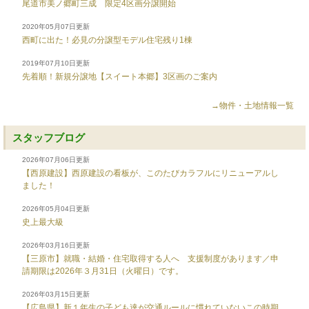
尾道市美ノ郷町三成 限定4区画分譲開始
2020年05月07日更新
西町に出た！必見の分譲型モデル住宅残り1棟
2019年07月10日更新
先着順！新規分譲地【スイート本郷】3区画のご案内
→物件・土地情報一覧
スタッフブログ
2026年07月06日更新
【西原建設】西原建設の看板が、このたびカラフルにリニューアルし
ました！
2026年05月04日更新
史上最大級
2026年03月16日更新
【三原市】就職・結婚・住宅取得する人へ 支援制度があります／申
請期限は2026年３月31日（火曜日）です。
2026年03月15日更新
【広島県】新１年生の子ども達が交通ルールに慣れていないこの時期