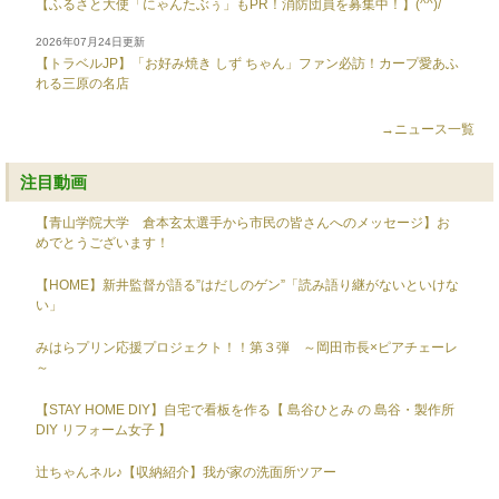
【ふるさと大使「にゃんたぶぅ」もPR！消防団員を募集中！】(^^)/
2026年07月24日更新
【トラベルJP】「お好み焼き しず ちゃん」ファン必訪！カープ愛あふ
れる三原の名店
→ニュース一覧
注目動画
【青山学院大学 倉本玄太選手から市民の皆さんへのメッセージ】お
めでとうございます！
【HOME】新井監督が語る”はだしのゲン”「読み語り継がないといけな
い」
みはらプリン応援プロジェクト！！第３弾 ～岡田市長×ピアチェーレ
～
【STAY HOME DIY】自宅で看板を作る【 島谷ひとみ の 島谷・製作所
DIY リフォーム女子 】
辻ちゃんネル♪【収納紹介】我が家の洗面所ツアー