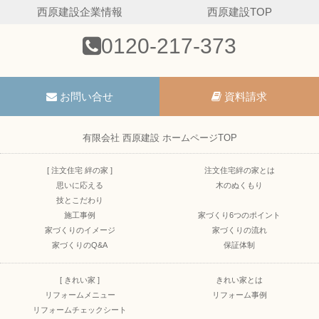
西原建設企業情報
西原建設TOP
0120-217-373
お問い合せ
資料請求
有限会社 西原建設 ホームページTOP
[ 注文住宅 絆の家 ]
注文住宅絆の家とは
思いに応える
木のぬくもり
技とこだわり
施工事例
家づくり6つのポイント
家づくりのイメージ
家づくりの流れ
家づくりのQ&A
保証体制
[ きれい家 ]
きれい家とは
リフォームメニュー
リフォーム事例
リフォームチェックシート