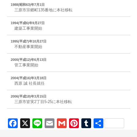
1988(昭和63)年7月1日
三原市宗郷町135番地に本社移転
1994(平成6)年9月27日
建築工事業開始
1995(平成7)年10月27日
不動産事業開始
2000(平成12)年6月13日
管工事業開始
2004(平成16)年3月18日
西原 誠 社長就任
2006(平成18)年3月15日
三原市皆実2丁目5-25に本社移転
Facebook
X
Line
Email
Gmail
Pinterest
Tumblr
共
有