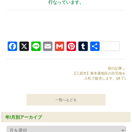
行なっています。
Facebook
X
Line
Email
Gmail
Pinterest
Tumblr
共
有
前の記事→
【三原市】東本通地区の住宅地を
入札で販売します。(終了)
一覧へもどる
年/月別アーカイブ