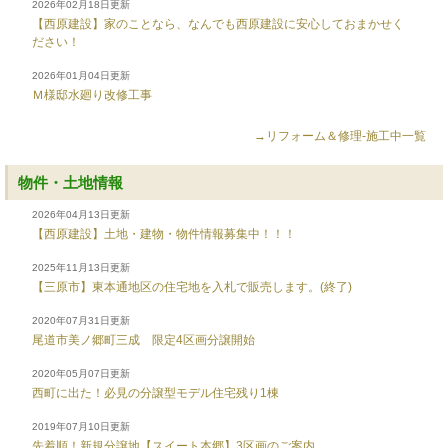
2026年02月18日更新
【西原建設】家のことなら、なんでも西原建設に安心しておまかせく
ださい！
2026年01月04日更新
Ｍ様邸水廻り改修工事
→リフォーム＆修理-施工中一覧
物件・土地情報
2026年04月13日更新
【西原建設】土地・建物・物件情報募集中！！！
2025年11月13日更新
【三原市】東本通地区の住宅地を入札で販売します。(終了)
2020年07月31日更新
尾道市美ノ郷町三成 限定4区画分譲開始
2020年05月07日更新
西町に出た！必見の分譲型モデル住宅残り1棟
2019年07月10日更新
先着順！新規分譲地【スイート本郷】3区画のご案内