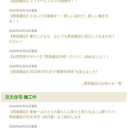
【西原建設】リフォームフェスタ開催中！！
2026年04月18日更新
【西原建設】スタッフ大募集中！！新しい会社で、新しい働き方
を！！
2026年03月18日更新
【西原建設】家のことなら、なんでも西原建設に安心しておまかせく
ださい！
2026年02月02日更新
【お得意様サポート】｢西原建設LINE（ライン）｣始めました！！
2026年01月01日更新
【西原建設】2023年4月1日で“創業50周年”を迎えました!
→西原建設のお知らせ一覧
注文住宅-施工中
2026年05月10日更新
【西原建設】家族一人ひとりの暮らしに彩りと実りをはこぶ家づくり
西原建設の注文住宅［絆の家］をご紹介します
2026年04月25日更新