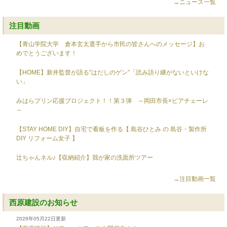
→ニュース一覧
注目動画
【青山学院大学 倉本玄太選手から市民の皆さんへのメッセージ】お
めでとうございます！
【HOME】新井監督が語る”はだしのゲン”「読み語り継がないといけな
い」
みはらプリン応援プロジェクト！！第３弾 ～岡田市長×ピアチェーレ
～
【STAY HOME DIY】自宅で看板を作る【 島谷ひとみ の 島谷・製作所
DIY リフォーム女子 】
辻ちゃんネル♪【収納紹介】我が家の洗面所ツアー
→注目動画一覧
西原建設のお知らせ
2026年05月22日更新