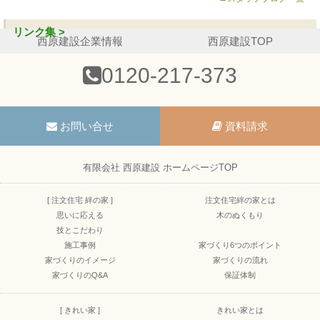
リンク集 >
西原建設企業情報
西原建設TOP
0120-217-373
お問い合せ
資料請求
有限会社 西原建設 ホームページTOP
[ 注文住宅 絆の家 ]
注文住宅絆の家とは
思いに応える
木のぬくもり
技とこだわり
施工事例
家づくり6つのポイント
家づくりのイメージ
家づくりの流れ
家づくりのQ&A
保証体制
[ きれい家 ]
きれい家とは