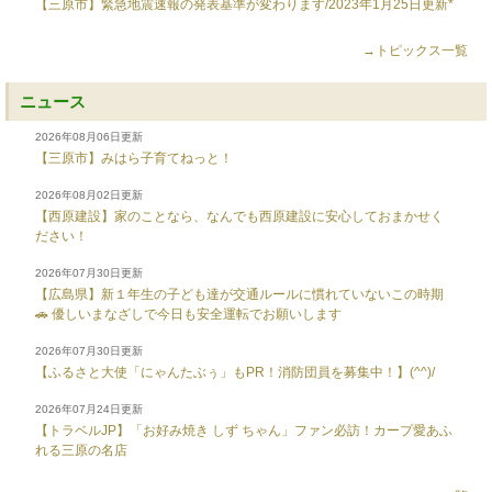
【三原市】緊急地震速報の発表基準が変わります/2023年1月25日更新*
→トピックス一覧
ニュース
2026年08月06日更新
【三原市】みはら子育てねっと！
2026年08月02日更新
【西原建設】家のことなら、なんでも西原建設に安心しておまかせく
ださい！
2026年07月30日更新
【広島県】新１年生の子ども達が交通ルールに慣れていないこの時期
🚗 優しいまなざしで今日も安全運転でお願いします
2026年07月30日更新
【ふるさと大使「にゃんたぶぅ」もPR！消防団員を募集中！】(^^)/
2026年07月24日更新
【トラベルJP】「お好み焼き しず ちゃん」ファン必訪！カープ愛あふ
れる三原の名店