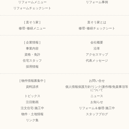
リフォームメニュー
リフォーム事例
リフォームチェックシート
[ 直そう家 ]
直そう家とは
修理･修繕メニュー
修理･修繕チェックシート
[ 企業情報 ]
会社概要
事業内容
沿革
資格・免許
アクセスマップ
住宅スタッフ
代表メッセージ
採用情報
[ 物件情報募集中 ]
お問い合せ
資料請求
個人情報保護方針/リンク/著作権/免責事項等
について
トピックス
ニュース
注目動画
お知らせ
注文住宅-施工中
リフォーム＆修理-施工中
物件・土地情報
スタッフブログ
リンク集