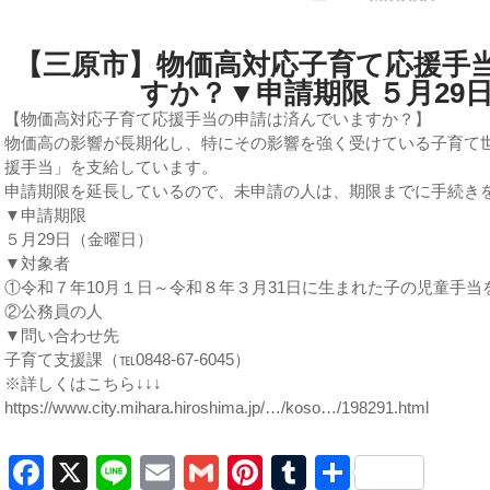
【三原市】物価高対応子育て応援手
すか？▼申請期限 ５月29
【物価高対応子育て応援手当の申請は済んでいますか？】
物価高の影響が長期化し、特にその影響を強く受けている子育て
援手当」を支給しています。
申請期限を延長しているので、未申請の人は、期限までに手続き
▼申請期限
５月29日（金曜日）
▼対象者
①令和７年10月１日～令和８年３月31日に生まれた子の児童手
②公務員の人
▼問い合わせ先
子育て支援課（℡0848-67-6045）
※詳しくはこちら↓↓↓
https://www.city.mihara.hiroshima.jp/…/koso…/198291.html
Facebook
X
Line
Email
Gmail
Pinterest
Tumblr
共