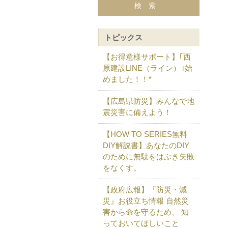
トピックス
【お得意様サポート】｢西
原建設LINE（ライン）｣始
めました！！*
【広島県防災】みんなで地
震災害に備えよう！
【HOW TO SERIES無料
DIY解説書】あなたのDIY
のために無駄をはぶき失敗
をなくす。
【政府広報】『防災・減
災』お役立ち情報 自然災
害から命を守るため、 知
っておいてほしいこと