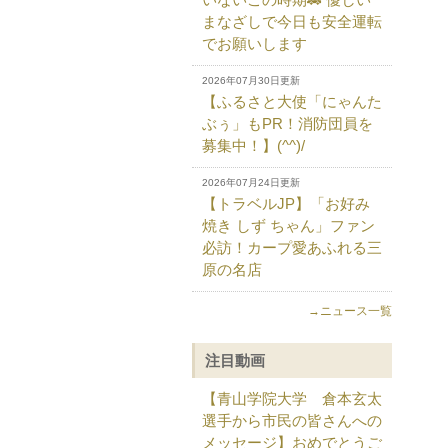
まなざしで今日も安全運転
でお願いします
2026年07月30日更新
【ふるさと大使「にゃんた
ぶぅ」もPR！消防団員を
募集中！】(^^)/
2026年07月24日更新
【トラベルJP】「お好み
焼き しず ちゃん」ファン
必訪！カープ愛あふれる三
原の名店
→ニュース一覧
注目動画
【青山学院大学 倉本玄太
選手から市民の皆さんへの
メッセージ】おめでとうご