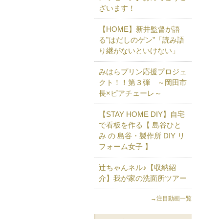
ざいます！
【HOME】新井監督が語
る”はだしのゲン”「読み語
り継がないといけない」
みはらプリン応援プロジェ
クト！！第３弾 ～岡田市
長×ピアチェーレ～
【STAY HOME DIY】自宅
で看板を作る【 島谷ひと
み の 島谷・製作所 DIY リ
フォーム女子 】
辻ちゃんネル♪【収納紹
介】我が家の洗面所ツアー
→注目動画一覧