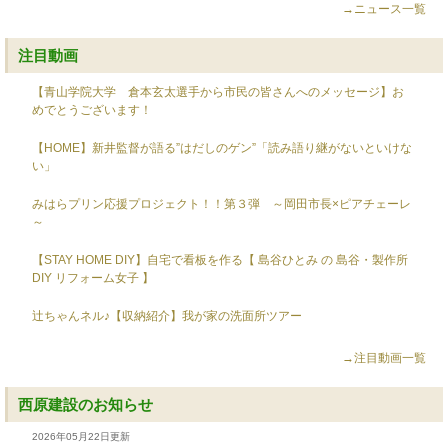
→ニュース一覧
注目動画
【青山学院大学 倉本玄太選手から市民の皆さんへのメッセージ】お
めでとうございます！
【HOME】新井監督が語る”はだしのゲン”「読み語り継がないといけな
い」
みはらプリン応援プロジェクト！！第３弾 ～岡田市長×ピアチェーレ
～
【STAY HOME DIY】自宅で看板を作る【 島谷ひとみ の 島谷・製作所
DIY リフォーム女子 】
辻ちゃんネル♪【収納紹介】我が家の洗面所ツアー
→注目動画一覧
西原建設のお知らせ
2026年05月22日更新