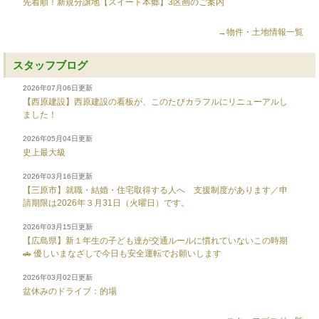
先着順！新規分譲地【スイート本郷】3区画のご案内
→物件・土地情報一覧
スタッフブログ
2026年07月06日更新
【西原建設】西原建設の看板が、このたびカラフルにリニューアルし
ました！
2026年05月04日更新
史上最大級
2026年03月16日更新
【三原市】就職・結婚・住宅取得する人へ 支援制度があります／申
請期限は2026年３月31日（火曜日）です。
2026年03月15日更新
【広島県】新１年生の子ども達が交通ルールに慣れていないこの時期
🚗 優しいまなざしで今日も安全運転でお願いします
2026年03月02日更新
盆休みのドライブ：的場