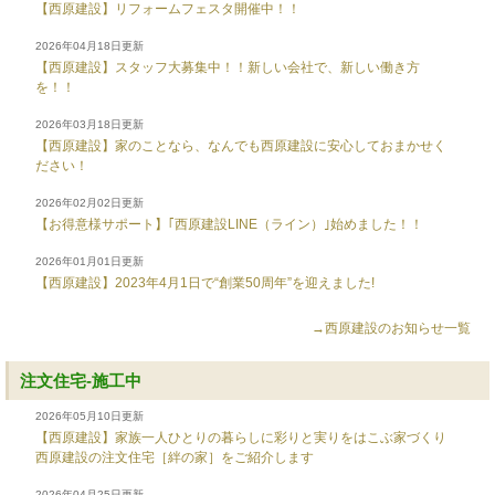
【西原建設】リフォームフェスタ開催中！！
2026年04月18日更新
【西原建設】スタッフ大募集中！！新しい会社で、新しい働き方
を！！
2026年03月18日更新
【西原建設】家のことなら、なんでも西原建設に安心しておまかせく
ださい！
2026年02月02日更新
【お得意様サポート】｢西原建設LINE（ライン）｣始めました！！
2026年01月01日更新
【西原建設】2023年4月1日で“創業50周年”を迎えました!
→西原建設のお知らせ一覧
注文住宅-施工中
2026年05月10日更新
【西原建設】家族一人ひとりの暮らしに彩りと実りをはこぶ家づくり
西原建設の注文住宅［絆の家］をご紹介します
2026年04月25日更新