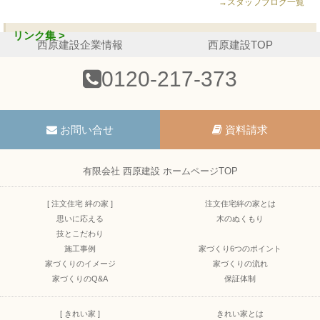
→スタッフブログ一覧
リンク集 >
西原建設企業情報
西原建設TOP
0120-217-373
お問い合せ
資料請求
有限会社 西原建設 ホームページTOP
[ 注文住宅 絆の家 ]
注文住宅絆の家とは
思いに応える
木のぬくもり
技とこだわり
施工事例
家づくり6つのポイント
家づくりのイメージ
家づくりの流れ
家づくりのQ&A
保証体制
[ きれい家 ]
きれい家とは