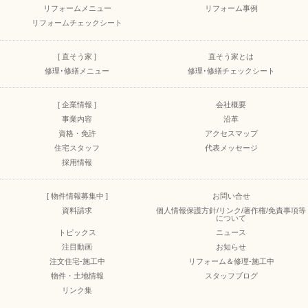
リフォームメニュー
リフォーム事例
リフォームチェックシート
[ 直そう家 ]
直そう家とは
修理･修繕メニュー
修理･修繕チェックシート
[ 企業情報 ]
会社概要
事業内容
沿革
資格・免許
アクセスマップ
住宅スタッフ
代表メッセージ
採用情報
[ 物件情報募集中 ]
お問い合せ
資料請求
個人情報保護方針/リンク/著作権/免責事項等
について
トピックス
ニュース
注目動画
お知らせ
注文住宅-施工中
リフォーム＆修理-施工中
物件・土地情報
スタッフブログ
リンク集