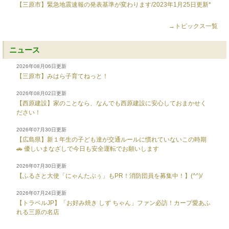
【三原市】緊急地震速報の発表基準が変わります/2023年1月25日更新*
→トピックス一覧
ニュース
2026年08月06日更新
【三原市】みはら子育てねっと！
2026年08月02日更新
【西原建設】家のことなら、なんでも西原建設に安心しておまかせく
ださい！
2026年07月30日更新
【広島県】新１年生の子ども達が交通ルールに慣れていないこの時期
🚗 優しいまなざしで今日も安全運転でお願いします
2026年07月30日更新
【ふるさと大使「にゃんたぶぅ」もPR！消防団員を募集中！】(^^)/
2026年07月24日更新
【トラベルJP】「お好み焼き しず ちゃん」ファン必訪！カープ愛あふ
れる三原の名店