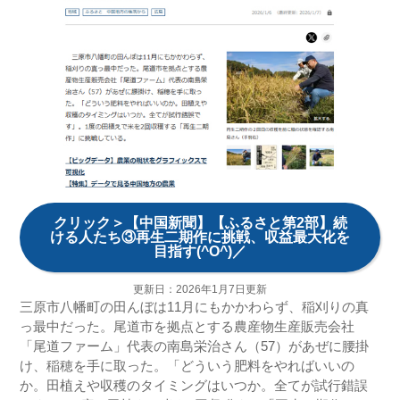
クリック＞【中国新聞】【ふるさと第2部】続
ける人たち③再生二期作に挑戦、収益最大化を
目指す(^O^)／
更新日：2026年1月7日更新
三原市八幡町の田んぼは11月にもかかわらず、稲刈りの真
っ最中だった。尾道市を拠点とする農産物生産販売会社
「尾道ファーム」代表の南島栄治さん（57）があぜに腰掛
け、稲穂を手に取った。「どういう肥料をやればいいの
か。田植えや収穫のタイミングはいつか。全てが試行錯誤