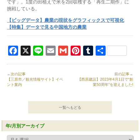
です」。
1
度の田植えで米を
2
回収穫する「再生二期作」に
挑戦している。
【ビッグデータ】農業の現状をグラフィックスで可視化
【特集】データで見る中国地方の農業
Facebook
X
Line
Email
Gmail
Pinterest
Tumblr
共
有
←次の記事
前の記事→
【三原市／観光情報サイト】イベ
【西原建設】2023年4月1日で“創
ント案内
業50周年”を迎えました!
一覧へもどる
年/月別アーカイブ