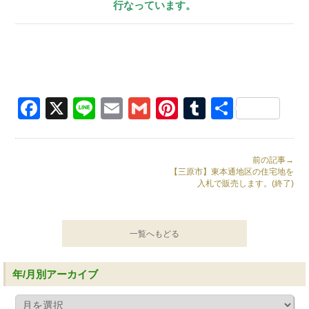
行なっています。
Facebook
X
Line
Email
Gmail
Pinterest
Tumblr
共
有
前の記事→
【三原市】東本通地区の住宅地を
入札で販売します。(終了)
一覧へもどる
年/月別アーカイブ