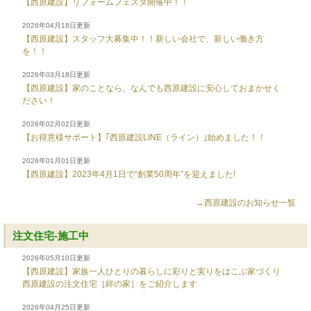
【西原建設】リフォームフェスタ開催中！！
2026年04月18日更新
【西原建設】スタッフ大募集中！！新しい会社で、新しい働き方
を！！
2026年03月18日更新
【西原建設】家のことなら、なんでも西原建設に安心しておまかせく
ださい！
2026年02月02日更新
【お得意様サポート】｢西原建設LINE（ライン）｣始めました！！
2026年01月01日更新
【西原建設】2023年4月1日で“創業50周年”を迎えました!
→西原建設のお知らせ一覧
注文住宅-施工中
2026年05月10日更新
【西原建設】家族一人ひとりの暮らしに彩りと実りをはこぶ家づくり
西原建設の注文住宅［絆の家］をご紹介します
2026年04月25日更新