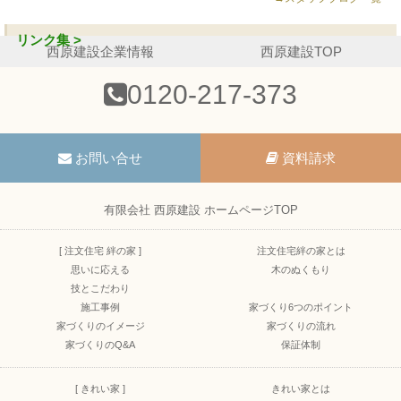
リンク集 >
西原建設企業情報
西原建設TOP
0120-217-373
お問い合せ
資料請求
有限会社 西原建設 ホームページTOP
[ 注文住宅 絆の家 ]
注文住宅絆の家とは
思いに応える
木のぬくもり
技とこだわり
施工事例
家づくり6つのポイント
家づくりのイメージ
家づくりの流れ
家づくりのQ&A
保証体制
[ きれい家 ]
きれい家とは