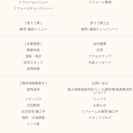
リフォームメニュー
リフォーム事例
リフォームチェックシート
[ 直そう家 ]
直そう家とは
修理･修繕メニュー
修理･修繕チェックシート
[ 企業情報 ]
会社概要
事業内容
沿革
資格・免許
アクセスマップ
住宅スタッフ
代表メッセージ
採用情報
[ 物件情報募集中 ]
お問い合せ
資料請求
個人情報保護方針/リンク/著作権/免責事項等
について
トピックス
ニュース
注目動画
お知らせ
注文住宅-施工中
リフォーム＆修理-施工中
物件・土地情報
スタッフブログ
リンク集