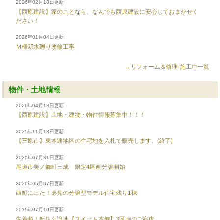
2026年02月18日更新
【西原建設】家のことなら、なんでも西原建設に安心しておまかせく
ださい！
2026年01月04日更新
Ｍ様邸水廻り改修工事
→リフォーム＆修理-施工中一覧
物件・土地情報
2026年04月13日更新
【西原建設】土地・建物・物件情報募集中！！！
2025年11月13日更新
【三原市】東本通地区の住宅地を入札で販売します。(終了)
2020年07月31日更新
尾道市美ノ郷町三成 限定4区画分譲開始
2020年05月07日更新
西町に出た！必見の分譲型モデル住宅残り1棟
2019年07月10日更新
先着順！新規分譲地【スイート本郷】3区画のご案内