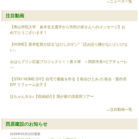
→ニュース一覧
注目動画
【青山学院大学 倉本玄太選手から市民の皆さんへのメッセージ】お
めでとうございます！
【HOME】新井監督が語る”はだしのゲン”「読み語り継がないといけな
い」
みはらプリン応援プロジェクト！！第３弾 ～岡田市長×ピアチェーレ
～
【STAY HOME DIY】自宅で看板を作る【 島谷ひとみ の 島谷・製作所
DIY リフォーム女子 】
辻ちゃんネル♪【収納紹介】我が家の洗面所ツアー
→注目動画一覧
西原建設のお知らせ
2026年05月22日更新