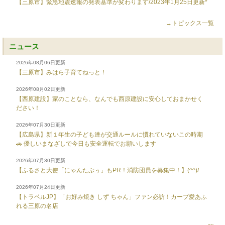
【三原市】緊急地震速報の発表基準が変わります/2023年1月25日更新*
→トピックス一覧
ニュース
2026年08月06日更新
【三原市】みはら子育てねっと！
2026年08月02日更新
【西原建設】家のことなら、なんでも西原建設に安心しておまかせく
ださい！
2026年07月30日更新
【広島県】新１年生の子ども達が交通ルールに慣れていないこの時期
🚗 優しいまなざしで今日も安全運転でお願いします
2026年07月30日更新
【ふるさと大使「にゃんたぶぅ」もPR！消防団員を募集中！】(^^)/
2026年07月24日更新
【トラベルJP】「お好み焼き しず ちゃん」ファン必訪！カープ愛あふ
れる三原の名店