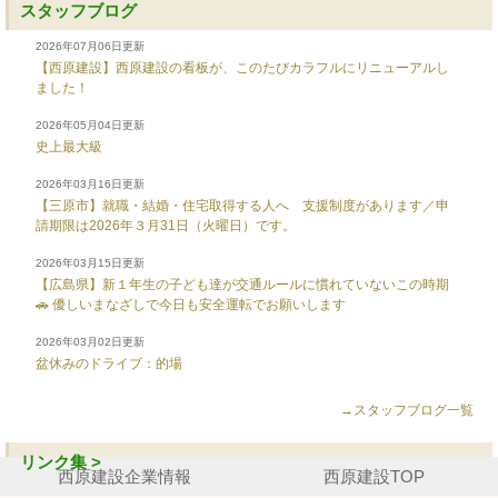
スタッフブログ
2026年07月06日更新
【西原建設】西原建設の看板が、このたびカラフルにリニューアルし
ました！
2026年05月04日更新
史上最大級
2026年03月16日更新
【三原市】就職・結婚・住宅取得する人へ 支援制度があります／申
請期限は2026年３月31日（火曜日）です。
2026年03月15日更新
【広島県】新１年生の子ども達が交通ルールに慣れていないこの時期
🚗 優しいまなざしで今日も安全運転でお願いします
2026年03月02日更新
盆休みのドライブ：的場
→スタッフブログ一覧
リンク集 >
西原建設企業情報
西原建設TOP