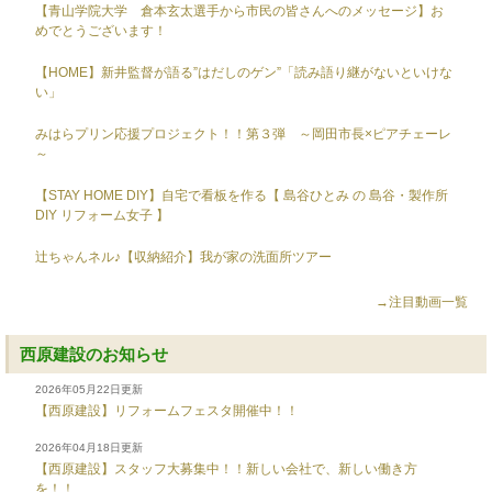
【青山学院大学 倉本玄太選手から市民の皆さんへのメッセージ】お
めでとうございます！
【HOME】新井監督が語る”はだしのゲン”「読み語り継がないといけな
い」
みはらプリン応援プロジェクト！！第３弾 ～岡田市長×ピアチェーレ
～
【STAY HOME DIY】自宅で看板を作る【 島谷ひとみ の 島谷・製作所
DIY リフォーム女子 】
辻ちゃんネル♪【収納紹介】我が家の洗面所ツアー
→注目動画一覧
西原建設のお知らせ
2026年05月22日更新
【西原建設】リフォームフェスタ開催中！！
2026年04月18日更新
【西原建設】スタッフ大募集中！！新しい会社で、新しい働き方
を！！