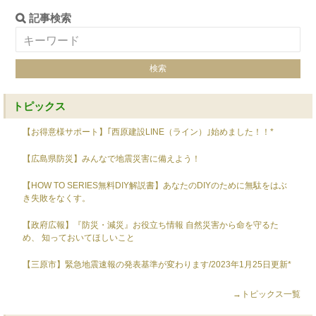
記事検索
トピックス
【お得意様サポート】｢西原建設LINE（ライン）｣始めました！！*
【広島県防災】みんなで地震災害に備えよう！
【HOW TO SERIES無料DIY解説書】あなたのDIYのために無駄をはぶ
き失敗をなくす。
【政府広報】『防災・減災』お役立ち情報 自然災害から命を守るた
め、 知っておいてほしいこと
【三原市】緊急地震速報の発表基準が変わります/2023年1月25日更新*
→トピックス一覧