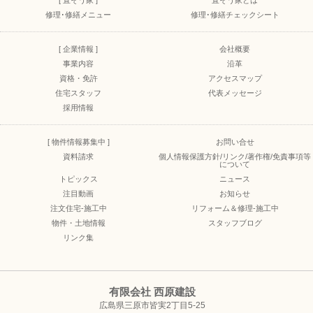
[ 直そう家 ]
直そう家とは
修理･修繕メニュー
修理･修繕チェックシート
[ 企業情報 ]
会社概要
事業内容
沿革
資格・免許
アクセスマップ
住宅スタッフ
代表メッセージ
採用情報
[ 物件情報募集中 ]
お問い合せ
資料請求
個人情報保護方針/リンク/著作権/免責事項等
について
トピックス
ニュース
注目動画
お知らせ
注文住宅-施工中
リフォーム＆修理-施工中
物件・土地情報
スタッフブログ
リンク集
有限会社 西原建設
広島県三原市皆実2丁目5-25