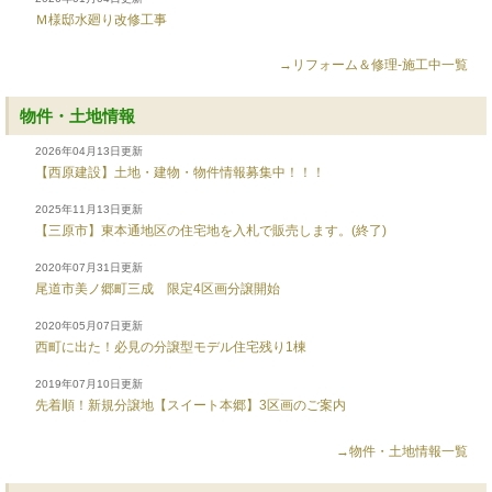
Ｍ様邸水廻り改修工事
→リフォーム＆修理-施工中一覧
物件・土地情報
2026年04月13日更新
【西原建設】土地・建物・物件情報募集中！！！
2025年11月13日更新
【三原市】東本通地区の住宅地を入札で販売します。(終了)
2020年07月31日更新
尾道市美ノ郷町三成 限定4区画分譲開始
2020年05月07日更新
西町に出た！必見の分譲型モデル住宅残り1棟
2019年07月10日更新
先着順！新規分譲地【スイート本郷】3区画のご案内
→物件・土地情報一覧