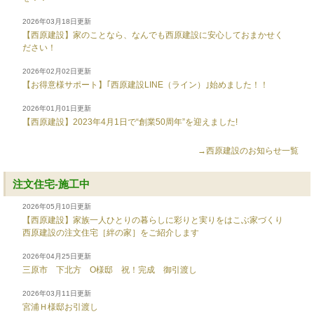
2026年03月18日更新
【西原建設】家のことなら、なんでも西原建設に安心しておまかせく
ださい！
2026年02月02日更新
【お得意様サポート】｢西原建設LINE（ライン）｣始めました！！
2026年01月01日更新
【西原建設】2023年4月1日で“創業50周年”を迎えました!
→西原建設のお知らせ一覧
注文住宅-施工中
2026年05月10日更新
【西原建設】家族一人ひとりの暮らしに彩りと実りをはこぶ家づくり
西原建設の注文住宅［絆の家］をご紹介します
2026年04月25日更新
三原市 下北方 O様邸 祝！完成 御引渡し
2026年03月11日更新
宮浦Ｈ様邸お引渡し