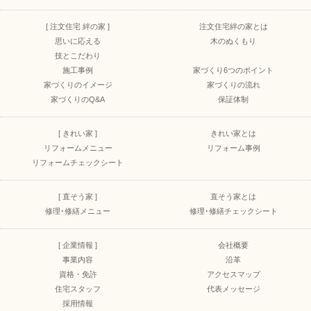
[ 注文住宅 絆の家 ]
注文住宅絆の家とは
思いに応える
木のぬくもり
技とこだわり
施工事例
家づくり6つのポイント
家づくりのイメージ
家づくりの流れ
家づくりのQ&A
保証体制
[ きれい家 ]
きれい家とは
リフォームメニュー
リフォーム事例
リフォームチェックシート
[ 直そう家 ]
直そう家とは
修理･修繕メニュー
修理･修繕チェックシート
[ 企業情報 ]
会社概要
事業内容
沿革
資格・免許
アクセスマップ
住宅スタッフ
代表メッセージ
採用情報