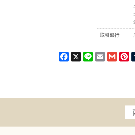
取引銀行
Facebook
X
Line
Email
Gma
P