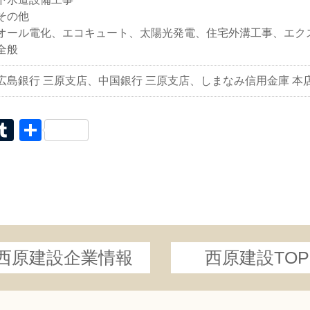
その他
オール電化、エコキュート、太陽光発電、住宅外溝工事、エク
全般
広島銀行 三原支店、中国銀行 三原支店、しまなみ信用金庫 本
il
interest
Tumblr
共
有
西原建設企業情報
西原建設TOP