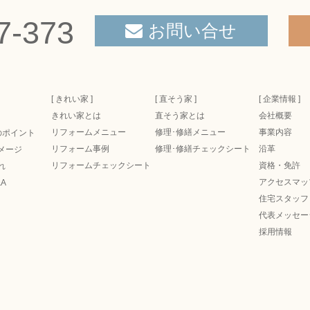
7-373
お問い合せ
[ きれい家 ]
[ 直そう家 ]
[ 企業情報 ]
きれい家とは
直そう家とは
会社概要
リフォームメニュー
修理･修繕メニュー
事業内容
のポイント
リフォーム事例
修理･修繕チェックシート
沿革
メージ
リフォームチェックシート
資格・免許
れ
アクセスマッ
A
住宅スタッフ
代表メッセー
採用情報