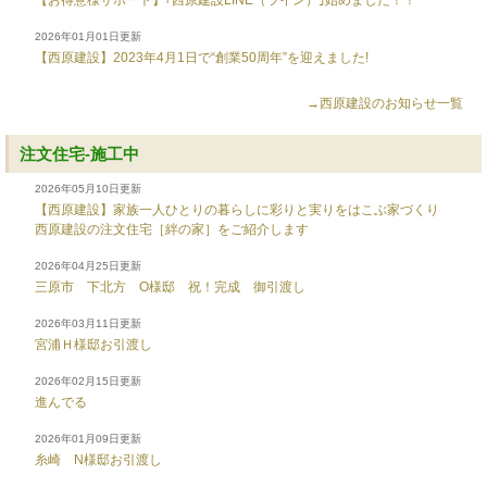
【お得意様サポート】｢西原建設LINE（ライン）｣始めました！！
2026年01月01日更新
【西原建設】2023年4月1日で“創業50周年”を迎えました!
→西原建設のお知らせ一覧
注文住宅-施工中
2026年05月10日更新
【西原建設】家族一人ひとりの暮らしに彩りと実りをはこぶ家づくり
西原建設の注文住宅［絆の家］をご紹介します
2026年04月25日更新
三原市 下北方 O様邸 祝！完成 御引渡し
2026年03月11日更新
宮浦Ｈ様邸お引渡し
2026年02月15日更新
進んでる
2026年01月09日更新
糸崎 N様邸お引渡し