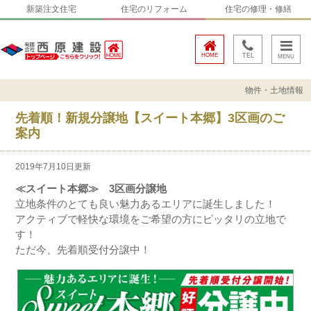
新築注文住宅
住宅のリフォーム
住宅の修理・修繕
HOME
TEL
物件・土地情報
先着順！新規分譲地【スイート本郷】3区画のご
案内
2019年7月10日更新
≪スイート本郷≫ 3区画分譲地
立地条件のとても良い魅力あるエリアに誕生しました！
アクティブで軽快な環境をご希望の方にピッタリの立地で
す！
ただ今、先着順受付分譲中！