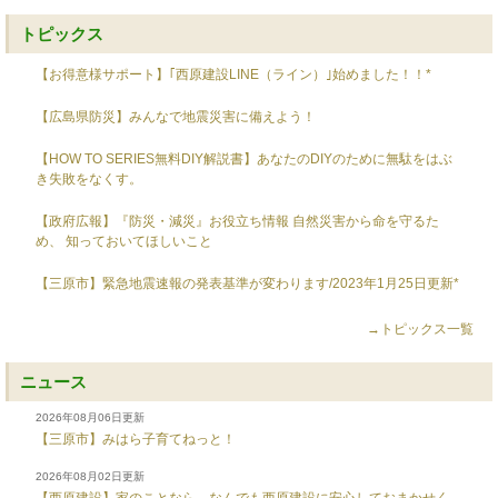
トピックス
【お得意様サポート】｢西原建設LINE（ライン）｣始めました！！*
【広島県防災】みんなで地震災害に備えよう！
【HOW TO SERIES無料DIY解説書】あなたのDIYのために無駄をはぶ
き失敗をなくす。
【政府広報】『防災・減災』お役立ち情報 自然災害から命を守るた
め、 知っておいてほしいこと
【三原市】緊急地震速報の発表基準が変わります/2023年1月25日更新*
→トピックス一覧
ニュース
2026年08月06日更新
【三原市】みはら子育てねっと！
2026年08月02日更新
【西原建設】家のことなら、なんでも西原建設に安心しておまかせく