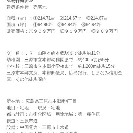
≪物件概要≫
建築条件付 売宅地
面積（㎡）：①214.71㎡ ②214.67㎡ ③214.67㎡
面積（坪）：①64.95坪 ②64.94坪 ③64.94坪
販売価格：①９０９万円 ②９０９万円 ③９０９万円
交 通：ＪＲ 山陽本線本郷駅まで徒歩約11分
幼稚園：三原市立本郷幼稚園まで 約400m徒歩5分
小学校：三原市立本郷小学校まで 約1,200m徒歩15分
三原市本郷支所、本郷郵便局、広島銀行、しまなみ信用金
庫、その他徒歩圏内
所在地： 広島県三原市本郷南4丁目
地目：宅地 現況：宅地
都市計画：市街化区域 用途地域：第一種住居
接道：三原市道
設備：中国電力・三原市上水道