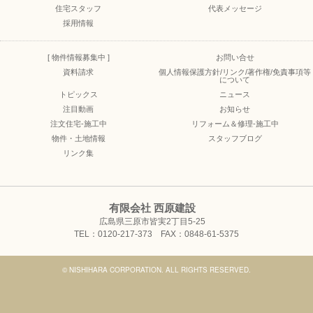
住宅スタッフ
代表メッセージ
採用情報
[ 物件情報募集中 ]
お問い合せ
資料請求
個人情報保護方針/リンク/著作権/免責事項等
について
トピックス
ニュース
注目動画
お知らせ
注文住宅-施工中
リフォーム＆修理-施工中
物件・土地情報
スタッフブログ
リンク集
有限会社 西原建設
広島県三原市皆実2丁目5-25
TEL：0120-217-373 FAX：0848-61-5375
© NISHIHARA CORPORATION. ALL RIGHTS RESERVED.