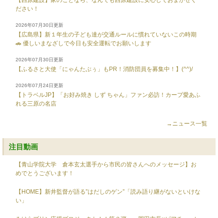
ださい！
2026年07月30日更新
【広島県】新１年生の子ども達が交通ルールに慣れていないこの時期
🚗 優しいまなざしで今日も安全運転でお願いします
2026年07月30日更新
【ふるさと大使「にゃんたぶぅ」もPR！消防団員を募集中！】(^^)/
2026年07月24日更新
【トラベルJP】「お好み焼き しず ちゃん」ファン必訪！カープ愛あふ
れる三原の名店
→ニュース一覧
注目動画
【青山学院大学 倉本玄太選手から市民の皆さんへのメッセージ】お
めでとうございます！
【HOME】新井監督が語る”はだしのゲン”「読み語り継がないといけな
い」