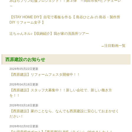
みはらプリン応援プロジェクト！！第３弾 ～岡田市長×ピアチェーレ
～
【STAY HOME DIY】自宅で看板を作る【 島谷ひとみ の 島谷・製作所
DIY リフォーム女子 】
辻ちゃんネル♪【収納紹介】我が家の洗面所ツアー
→注目動画一覧
西原建設のお知らせ
2026年05月22日更新
【西原建設】リフォームフェスタ開催中！！
2026年04月18日更新
【西原建設】スタッフ大募集中！！新しい会社で、新しい働き方
を！！
2026年03月18日更新
【西原建設】家のことなら、なんでも西原建設に安心しておまかせく
ださい！
2026年02月02日更新