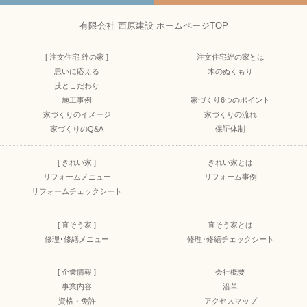
有限会社 西原建設 ホームページTOP
[ 注文住宅 絆の家 ]
注文住宅絆の家とは
思いに応える
木のぬくもり
技とこだわり
施工事例
家づくり6つのポイント
家づくりのイメージ
家づくりの流れ
家づくりのQ&A
保証体制
[ きれい家 ]
きれい家とは
リフォームメニュー
リフォーム事例
リフォームチェックシート
[ 直そう家 ]
直そう家とは
修理･修繕メニュー
修理･修繕チェックシート
[ 企業情報 ]
会社概要
事業内容
沿革
資格・免許
アクセスマップ