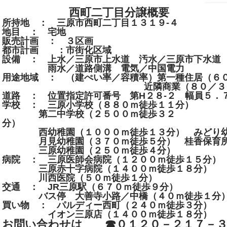
西町二丁目分譲概要
所持地 ： 三原市西町二丁目１３１９-４
地目 ： 宅地
販売計画 ： ３区画
都市計画 ：市街化区域
設備 ： 上水／三原市上水道 汚水／三原市下水道
雨水／道路側溝 電気／中国電力
用途地域 ： （建ぺい率／容積率）第一種住居（６
近隣商業（８０／３０
道路 ： 位置指定許可番号 第H２８-２ 幅員５．
学校 ： 三原小学校（８８０ｍ徒歩１１分）
第二中学校（２５００ｍ徒歩３２
分） 計画平
西幼稚園（１０００ｍ徒歩１３分） みどり幼稚
月見幼稚園（３７０ｍ徒歩５分） 桂香保育所
三原幼稚園（２５０ｍ徒歩４分）
病院 ： 三原医師会病院（１２００ｍ徒歩１５分）
三原赤十字病院（１４００ｍ徒歩１８分）
川西医院（５０ｍ徒歩１分）
交通 ： JR三原駅（６７０ｍ徒歩９分）
バス停 大善寺小路／中橋（４０ｍ徒歩１分
買い物 ： パルディー西町（２４０ｍ徒歩３分）
イオン三原店（１４００ｍ徒歩１８分）
お問い合わせは ☎０１２０－２１７－