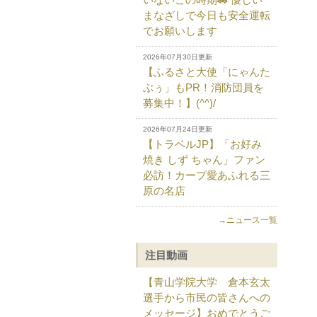
まなざしで今日も安全運転
でお願いします
2026年07月30日更新
【ふるさと大使「にゃんた
ぶぅ」もPR！消防団員を
募集中！】(^^)/
2026年07月24日更新
【トラベルJP】「お好み
焼き しず ちゃん」ファン
必訪！カープ愛あふれる三
原の名店
→ニュース一覧
注目動画
【青山学院大学 倉本玄太
選手から市民の皆さんへの
メッセージ】おめでとうご