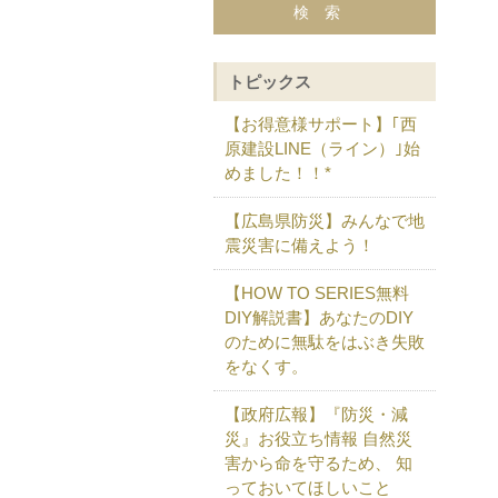
トピックス
【お得意様サポート】｢西
原建設LINE（ライン）｣始
めました！！*
【広島県防災】みんなで地
震災害に備えよう！
【HOW TO SERIES無料
DIY解説書】あなたのDIY
のために無駄をはぶき失敗
をなくす。
【政府広報】『防災・減
災』お役立ち情報 自然災
害から命を守るため、 知
っておいてほしいこと