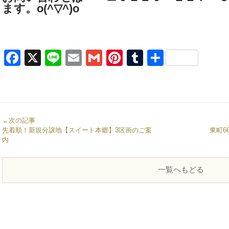
ます。o(^▽^)o
Facebook
X
Line
Email
Gmail
Pinterest
Tumblr
共
有
←次の記事
先着順！新規分譲地【スイート本郷】3区画のご案
東町6
内
一覧へもどる