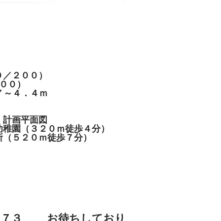
０／２００）
０）
７～４．４ｍ
面図
園（３２０ｍ徒歩４分）
（５２０ｍ徒歩７分）
）
３７３ お待ちしており