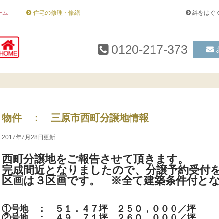
ーム
住宅の修理・修繕
絆をはぐ
0120-217-373
物件 ： 三原市西町分譲地情報
2017年7月28日更新
西町分譲地をご報告させて頂きます。
完成間近となりましたので、分譲予約受付
区画は３区画です。 ※全て建築条件付と
①号地 ： ５１．４７坪 ２５０，０００／坪
②号地 ： ４９．７１坪 ２６０，０００／坪