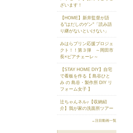
ざいます！
【HOME】新井監督が語
る”はだしのゲン”「読み語
り継がないといけない」
みはらプリン応援プロジェ
クト！！第３弾 ～岡田市
長×ピアチェーレ～
【STAY HOME DIY】自宅
で看板を作る【 島谷ひと
み の 島谷・製作所 DIY リ
フォーム女子 】
辻ちゃんネル♪【収納紹
介】我が家の洗面所ツアー
→注目動画一覧