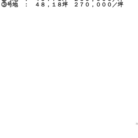
③号地 ： ４８，１８坪 ２７０，０００／坪