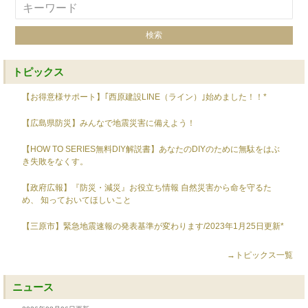
トピックス
【お得意様サポート】｢西原建設LINE（ライン）｣始めました！！*
【広島県防災】みんなで地震災害に備えよう！
【HOW TO SERIES無料DIY解説書】あなたのDIYのために無駄をはぶ
き失敗をなくす。
【政府広報】『防災・減災』お役立ち情報 自然災害から命を守るた
め、 知っておいてほしいこと
【三原市】緊急地震速報の発表基準が変わります/2023年1月25日更新*
→トピックス一覧
ニュース