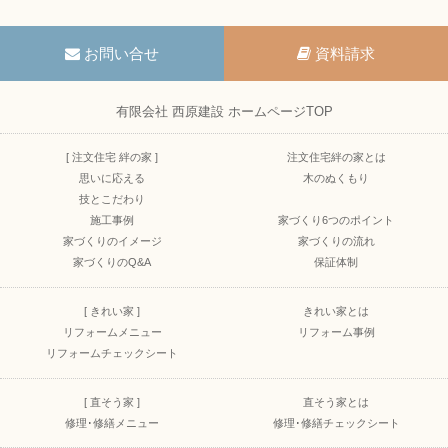
お問い合せ
資料請求
有限会社 西原建設 ホームページTOP
[ 注文住宅 絆の家 ]
注文住宅絆の家とは
思いに応える
木のぬくもり
技とこだわり
施工事例
家づくり6つのポイント
家づくりのイメージ
家づくりの流れ
家づくりのQ&A
保証体制
[ きれい家 ]
きれい家とは
リフォームメニュー
リフォーム事例
リフォームチェックシート
[ 直そう家 ]
直そう家とは
修理･修繕メニュー
修理･修繕チェックシート