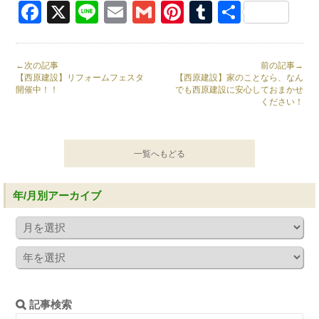
Facebook
X
Line
Email
Gmail
Pinterest
Tumblr
共
有
←次の記事
前の記事→
【西原建設】リフォームフェスタ
【西原建設】家のことなら、なん
開催中！！
でも西原建設に安心しておまかせ
ください！
一覧へもどる
年/月別アーカイブ
記事検索