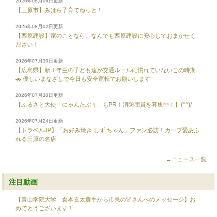
2026年08月06日更新
【三原市】みはら子育てねっと！
2026年08月02日更新
【西原建設】家のことなら、なんでも西原建設に安心しておまかせく
ださい！
2026年07月30日更新
【広島県】新１年生の子ども達が交通ルールに慣れていないこの時期
🚗 優しいまなざしで今日も安全運転でお願いします
2026年07月30日更新
【ふるさと大使「にゃんたぶぅ」もPR！消防団員を募集中！】(^^)/
2026年07月24日更新
【トラベルJP】「お好み焼き しず ちゃん」ファン必訪！カープ愛あふ
れる三原の名店
→ニュース一覧
注目動画
【青山学院大学 倉本玄太選手から市民の皆さんへのメッセージ】お
めでとうございます！