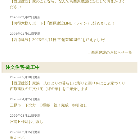
【西原建設】家のことなら、なんでも西原建設に安心しておまかせく
ださい！
2026年02月02日更新
【お得意様サポート】｢西原建設LINE（ライン）｣始めました！！
2026年01月01日更新
【西原建設】2023年4月1日で“創業50周年”を迎えました!
→西原建設のお知らせ一覧
注文住宅-施工中
2026年05月10日更新
【西原建設】家族一人ひとりの暮らしに彩りと実りをはこぶ家づくり
西原建設の注文住宅［絆の家］をご紹介します
2026年04月25日更新
三原市 下北方 O様邸 祝！完成 御引渡し
2026年03月11日更新
宮浦Ｈ様邸お引渡し
2026年02月15日更新
進んでる