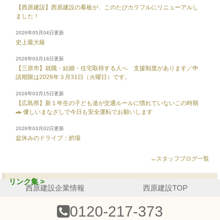
【西原建設】西原建設の看板が、このたびカラフルにリニューアルし
ました！
2026年05月04日更新
史上最大級
2026年03月16日更新
【三原市】就職・結婚・住宅取得する人へ 支援制度があります／申
請期限は2026年３月31日（火曜日）です。
2026年03月15日更新
【広島県】新１年生の子ども達が交通ルールに慣れていないこの時期
🚗 優しいまなざしで今日も安全運転でお願いします
2026年03月02日更新
盆休みのドライブ：的場
→スタッフブログ一覧
リンク集 >
西原建設企業情報
西原建設TOP
0120-217-373