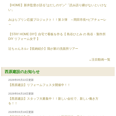
【HOME】新井監督が語る”はだしのゲン”「読み語り継がないといけな
い」
みはらプリン応援プロジェクト！！第３弾 ～岡田市長×ピアチェーレ
～
【STAY HOME DIY】自宅で看板を作る【 島谷ひとみ の 島谷・製作所
DIY リフォーム女子 】
辻ちゃんネル♪【収納紹介】我が家の洗面所ツアー
→注目動画一覧
西原建設のお知らせ
2026年05月22日更新
【西原建設】リフォームフェスタ開催中！！
2026年04月18日更新
【西原建設】スタッフ大募集中！！新しい会社で、新しい働き方
を！！
2026年03月18日更新