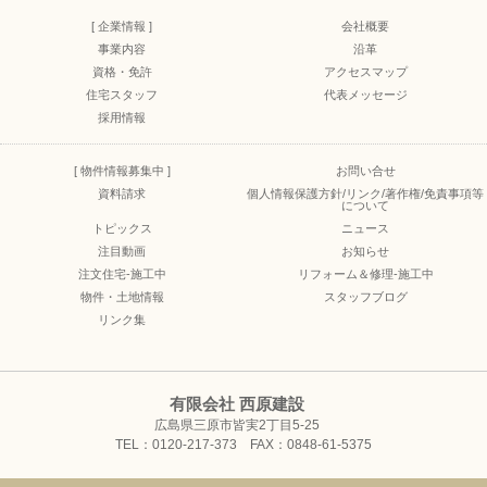
[ 企業情報 ]
会社概要
事業内容
沿革
資格・免許
アクセスマップ
住宅スタッフ
代表メッセージ
採用情報
[ 物件情報募集中 ]
お問い合せ
資料請求
個人情報保護方針/リンク/著作権/免責事項等
について
トピックス
ニュース
注目動画
お知らせ
注文住宅-施工中
リフォーム＆修理-施工中
物件・土地情報
スタッフブログ
リンク集
有限会社 西原建設
広島県三原市皆実2丁目5-25
TEL：0120-217-373 FAX：0848-61-5375