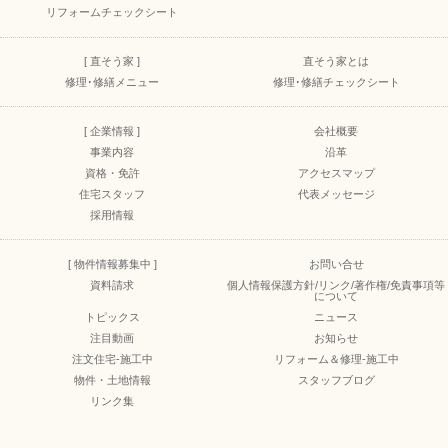
リフォームチェックシート
[ 直そう家 ]
直そう家とは
修理･修繕メニュー
修理･修繕チェックシート
[ 企業情報 ]
会社概要
事業内容
沿革
資格・免許
アクセスマップ
住宅スタッフ
代表メッセージ
採用情報
[ 物件情報募集中 ]
お問い合せ
資料請求
個人情報保護方針/リンク/著作権/免責事項等
について
トピックス
ニュース
注目動画
お知らせ
注文住宅-施工中
リフォーム＆修理-施工中
物件・土地情報
スタッフブログ
リンク集