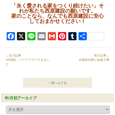
「永く愛される家をつくり続けたい」そ
れが私たち西原建設の願いです。
家のことなら、なんでも西原建設に安心
しておまかせください！
Facebook
X
Line
Email
Gmail
Pinterest
Tumblr
共
有
←次の記事
前の記事→
AA様邸：バリアフリーできまし
Ｍ様邸水廻り改修工事
た
一覧へもどる
年/月別アーカイブ