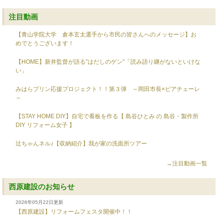
注目動画
【青山学院大学 倉本玄太選手から市民の皆さんへのメッセージ】お
めでとうございます！
【HOME】新井監督が語る”はだしのゲン”「読み語り継がないといけな
い」
みはらプリン応援プロジェクト！！第３弾 ～岡田市長×ピアチェーレ
～
【STAY HOME DIY】自宅で看板を作る【 島谷ひとみ の 島谷・製作所
DIY リフォーム女子 】
辻ちゃんネル♪【収納紹介】我が家の洗面所ツアー
→注目動画一覧
西原建設のお知らせ
2026年05月22日更新
【西原建設】リフォームフェスタ開催中！！