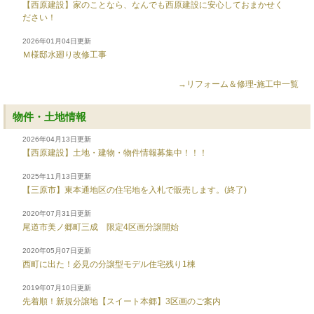
【西原建設】家のことなら、なんでも西原建設に安心しておまかせく
ださい！
2026年01月04日更新
Ｍ様邸水廻り改修工事
→リフォーム＆修理-施工中一覧
物件・土地情報
2026年04月13日更新
【西原建設】土地・建物・物件情報募集中！！！
2025年11月13日更新
【三原市】東本通地区の住宅地を入札で販売します。(終了)
2020年07月31日更新
尾道市美ノ郷町三成 限定4区画分譲開始
2020年05月07日更新
西町に出た！必見の分譲型モデル住宅残り1棟
2019年07月10日更新
先着順！新規分譲地【スイート本郷】3区画のご案内