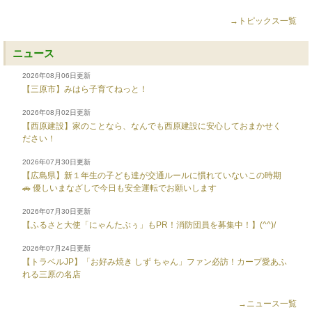
→トピックス一覧
ニュース
2026年08月06日更新
【三原市】みはら子育てねっと！
2026年08月02日更新
【西原建設】家のことなら、なんでも西原建設に安心しておまかせく
ださい！
2026年07月30日更新
【広島県】新１年生の子ども達が交通ルールに慣れていないこの時期
🚗 優しいまなざしで今日も安全運転でお願いします
2026年07月30日更新
【ふるさと大使「にゃんたぶぅ」もPR！消防団員を募集中！】(^^)/
2026年07月24日更新
【トラベルJP】「お好み焼き しず ちゃん」ファン必訪！カープ愛あふ
れる三原の名店
→ニュース一覧