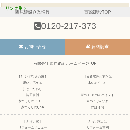
リンク集 >
西原建設企業情報
西原建設TOP
0120-217-373
お問い合せ
資料請求
有限会社 西原建設 ホームページTOP
[ 注文住宅 絆の家 ]
注文住宅絆の家とは
思いに応える
木のぬくもり
技とこだわり
施工事例
家づくり6つのポイント
家づくりのイメージ
家づくりの流れ
家づくりのQ&A
保証体制
[ きれい家 ]
きれい家とは
リフォームメニュー
リフォーム事例