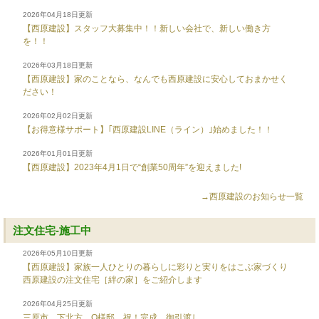
2026年04月18日更新
【西原建設】スタッフ大募集中！！新しい会社で、新しい働き方
を！！
2026年03月18日更新
【西原建設】家のことなら、なんでも西原建設に安心しておまかせく
ださい！
2026年02月02日更新
【お得意様サポート】｢西原建設LINE（ライン）｣始めました！！
2026年01月01日更新
【西原建設】2023年4月1日で“創業50周年”を迎えました!
→西原建設のお知らせ一覧
注文住宅-施工中
2026年05月10日更新
【西原建設】家族一人ひとりの暮らしに彩りと実りをはこぶ家づくり
西原建設の注文住宅［絆の家］をご紹介します
2026年04月25日更新
三原市 下北方 O様邸 祝！完成 御引渡し