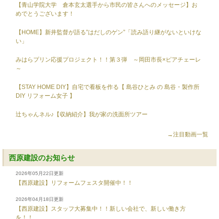
【青山学院大学 倉本玄太選手から市民の皆さんへのメッセージ】お
めでとうございます！
【HOME】新井監督が語る”はだしのゲン”「読み語り継がないといけな
い」
みはらプリン応援プロジェクト！！第３弾 ～岡田市長×ピアチェーレ
～
【STAY HOME DIY】自宅で看板を作る【 島谷ひとみ の 島谷・製作所
DIY リフォーム女子 】
辻ちゃんネル♪【収納紹介】我が家の洗面所ツアー
→注目動画一覧
西原建設のお知らせ
2026年05月22日更新
【西原建設】リフォームフェスタ開催中！！
2026年04月18日更新
【西原建設】スタッフ大募集中！！新しい会社で、新しい働き方
を！！