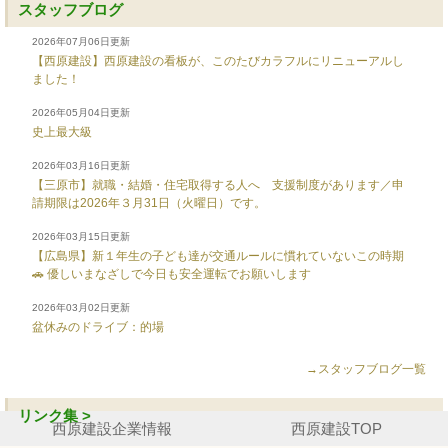
スタッフブログ
2026年07月06日更新
【西原建設】西原建設の看板が、このたびカラフルにリニューアルし
ました！
2026年05月04日更新
史上最大級
2026年03月16日更新
【三原市】就職・結婚・住宅取得する人へ 支援制度があります／申
請期限は2026年３月31日（火曜日）です。
2026年03月15日更新
【広島県】新１年生の子ども達が交通ルールに慣れていないこの時期
🚗 優しいまなざしで今日も安全運転でお願いします
2026年03月02日更新
盆休みのドライブ：的場
→スタッフブログ一覧
リンク集 >
西原建設企業情報
西原建設TOP