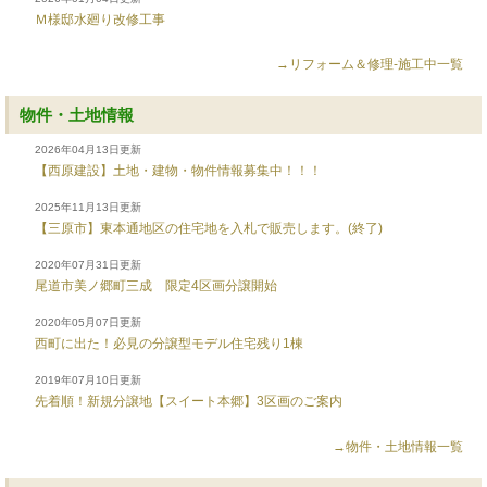
Ｍ様邸水廻り改修工事
→リフォーム＆修理-施工中一覧
物件・土地情報
2026年04月13日更新
【西原建設】土地・建物・物件情報募集中！！！
2025年11月13日更新
【三原市】東本通地区の住宅地を入札で販売します。(終了)
2020年07月31日更新
尾道市美ノ郷町三成 限定4区画分譲開始
2020年05月07日更新
西町に出た！必見の分譲型モデル住宅残り1棟
2019年07月10日更新
先着順！新規分譲地【スイート本郷】3区画のご案内
→物件・土地情報一覧