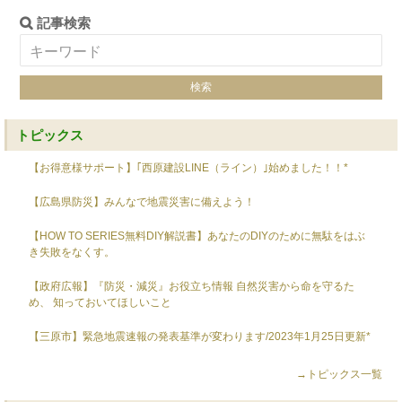
記事検索
トピックス
【お得意様サポート】｢西原建設LINE（ライン）｣始めました！！*
【広島県防災】みんなで地震災害に備えよう！
【HOW TO SERIES無料DIY解説書】あなたのDIYのために無駄をはぶ
き失敗をなくす。
【政府広報】『防災・減災』お役立ち情報 自然災害から命を守るた
め、 知っておいてほしいこと
【三原市】緊急地震速報の発表基準が変わります/2023年1月25日更新*
→トピックス一覧