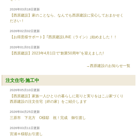
2026年03月18日更新
【西原建設】家のことなら、なんでも西原建設に安心しておまかせく
ださい！
2026年02月02日更新
【お得意様サポート】｢西原建設LINE（ライン）｣始めました！！
2026年01月01日更新
【西原建設】2023年4月1日で“創業50周年”を迎えました!
→西原建設のお知らせ一覧
注文住宅-施工中
2026年05月10日更新
【西原建設】家族一人ひとりの暮らしに彩りと実りをはこぶ家づくり
西原建設の注文住宅［絆の家］をご紹介します
2026年04月25日更新
三原市 下北方 O様邸 祝！完成 御引渡し
2026年03月11日更新
宮浦Ｈ様邸お引渡し