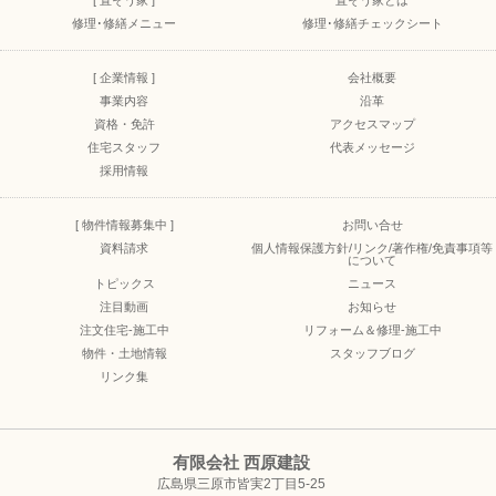
[ 直そう家 ]
直そう家とは
修理･修繕メニュー
修理･修繕チェックシート
[ 企業情報 ]
会社概要
事業内容
沿革
資格・免許
アクセスマップ
住宅スタッフ
代表メッセージ
採用情報
[ 物件情報募集中 ]
お問い合せ
資料請求
個人情報保護方針/リンク/著作権/免責事項等
について
トピックス
ニュース
注目動画
お知らせ
注文住宅-施工中
リフォーム＆修理-施工中
物件・土地情報
スタッフブログ
リンク集
有限会社 西原建設
広島県三原市皆実2丁目5-25