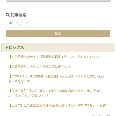
記事検索
トピックス
【お得意様サポート】｢西原建設LINE（ライン）｣始めました！！*
【広島県防災】みんなで地震災害に備えよう！
【HOW TO SERIES無料DIY解説書】あなたのDIYのために無駄をはぶ
き失敗をなくす。
【政府広報】『防災・減災』お役立ち情報 自然災害から命を守るた
め、 知っておいてほしいこと
【三原市】緊急地震速報の発表基準が変わります/2023年1月25日更新*