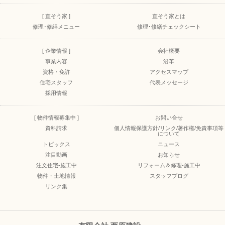
[ 直そう家 ]
直そう家とは
修理･修繕メニュー
修理･修繕チェックシート
[ 企業情報 ]
会社概要
事業内容
沿革
資格・免許
アクセスマップ
住宅スタッフ
代表メッセージ
採用情報
[ 物件情報募集中 ]
お問い合せ
資料請求
個人情報保護方針/リンク/著作権/免責事項等
について
トピックス
ニュース
注目動画
お知らせ
注文住宅-施工中
リフォーム＆修理-施工中
物件・土地情報
スタッフブログ
リンク集