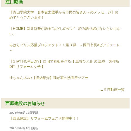
注目動画
【青山学院大学 倉本玄太選手から市民の皆さんへのメッセージ】お
めでとうございます！
【HOME】新井監督が語る”はだしのゲン”「読み語り継がないといけな
い」
みはらプリン応援プロジェクト！！第３弾 ～岡田市長×ピアチェーレ
～
【STAY HOME DIY】自宅で看板を作る【 島谷ひとみ の 島谷・製作所
DIY リフォーム女子 】
辻ちゃんネル♪【収納紹介】我が家の洗面所ツアー
→注目動画一覧
西原建設のお知らせ
2026年05月22日更新
【西原建設】リフォームフェスタ開催中！！
2026年04月18日更新