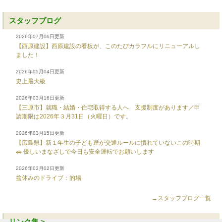
スタッフブログ
2026年07月06日更新
【西原建設】西原建設の看板が、このたびカラフルにリニューアルし
ました！
2026年05月04日更新
史上最大級
2026年03月16日更新
【三原市】就職・結婚・住宅取得する人へ 支援制度があります／申
請期限は2026年３月31日（火曜日）です。
2026年03月15日更新
【広島県】新１年生の子ども達が交通ルールに慣れていないこの時期
🚗 優しいまなざしで今日も安全運転でお願いします
2026年03月02日更新
盆休みのドライブ：的場
→スタッフブログ一覧
リンク集 >