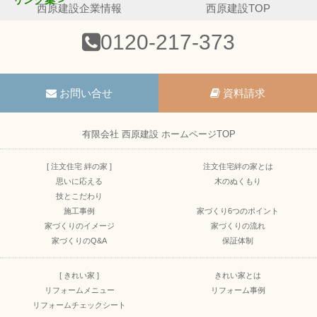
西原建設企業情報
西原建設TOP
0120-217-373
お問い合せ
資料請求
有限会社 西原建設 ホームページTOP
[ 注文住宅 絆の家 ]
注文住宅絆の家とは
思いに応える
木のぬくもり
技とこだわり
施工事例
家づくり6つのポイント
家づくりのイメージ
家づくりの流れ
家づくりのQ&A
保証体制
[ きれい家 ]
きれい家とは
リフォームメニュー
リフォーム事例
リフォームチェックシート