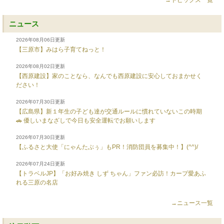
→トピックス一覧
ニュース
2026年08月06日更新
【三原市】みはら子育てねっと！
2026年08月02日更新
【西原建設】家のことなら、なんでも西原建設に安心しておまかせく
ださい！
2026年07月30日更新
【広島県】新１年生の子ども達が交通ルールに慣れていないこの時期
🚗 優しいまなざしで今日も安全運転でお願いします
2026年07月30日更新
【ふるさと大使「にゃんたぶぅ」もPR！消防団員を募集中！】(^^)/
2026年07月24日更新
【トラベルJP】「お好み焼き しず ちゃん」ファン必訪！カープ愛あふ
れる三原の名店
→ニュース一覧