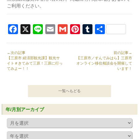
ご利用ください。
Facebook
X
Line
Email
Gmail
Pinterest
Tumblr
共
有
←次の記事
前の記事→
【三原市 経済部観光課】観光サ
【三原市／すんでみはら】三原市
イト＃きてみて三原！三原に行っ
オンライン移住相談会を開催して
てみよー！！
います！
一覧へもどる
年/月別アーカイブ