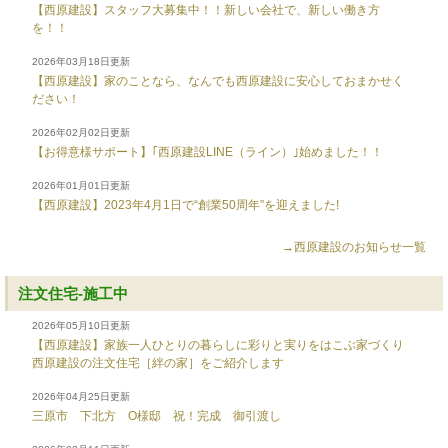
【西原建設】スタッフ大募集中！！新しい会社で、新しい働き方
を！！
2026年03月18日更新
【西原建設】家のことなら、なんでも西原建設に安心しておまかせく
ださい！
2026年02月02日更新
【お得意様サポート】｢西原建設LINE（ライン）｣始めました！！
2026年01月01日更新
【西原建設】2023年4月1日で“創業50周年”を迎えました!
→西原建設のお知らせ一覧
注文住宅-施工中
2026年05月10日更新
【西原建設】家族一人ひとりの暮らしに彩りと実りをはこぶ家づくり
西原建設の注文住宅［絆の家］をご紹介します
2026年04月25日更新
三原市 下北方 O様邸 祝！完成 御引渡し