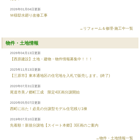
2026年01月04日更新
Ｍ様邸水廻り改修工事
→リフォーム＆修理-施工中一覧
物件・土地情報
2026年04月13日更新
【西原建設】土地・建物・物件情報募集中！！！
2025年11月13日更新
【三原市】東本通地区の住宅地を入札で販売します。(終了)
2020年07月31日更新
尾道市美ノ郷町三成 限定4区画分譲開始
2020年05月07日更新
西町に出た！必見の分譲型モデル住宅残り1棟
2019年07月10日更新
先着順！新規分譲地【スイート本郷】3区画のご案内
→物件・土地情報一覧