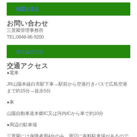
地図を見る
お問い合わせ
三景園管理事務所
TEL:0848-86-9200
ホームページ
交通アクセス
●電車
JR山陽本線白市駅下車→駅前から空港行きバスで広島空港
まで約15分→徒歩5分
●車
山陽自動車道本郷IC又は河内ICから車で約10分
●周辺の駐車場
三景園には身障者用4台のみ。周辺に有料駐車場があるので