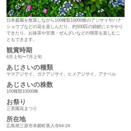
日本庭園を散策しながら100種類10000株のアジサイやハナ
ショウブなどの花を楽しんだり、約500匹の錦鯉にエサやり
できたり、お抹茶や甘酒・ぜんざいなどの喫茶を楽しむこ
ともできます。
観賞時期
6月上旬〜7月上旬
あじさいの種類
ヤマアジサイ、ガクアジサイ、ヒメアジサイ、アナベル
あじさいの株数
100種類10000株
お祭り
三景園花まつり
所在地
広島県三原市本郷町善入寺64-24