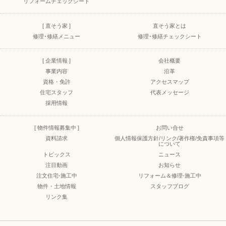
リフォームチェックシート
[ 直そう家 ]
直そう家とは
修理･修繕メニュー
修理･修繕チェックシート
[ 企業情報 ]
会社概要
事業内容
沿革
資格・免許
アクセスマップ
住宅スタッフ
代表メッセージ
採用情報
[ 物件情報募集中 ]
お問い合せ
資料請求
個人情報保護方針/リンク/著作権/免責事項等
について
トピックス
ニュース
注目動画
お知らせ
注文住宅-施工中
リフォーム＆修理-施工中
物件・土地情報
スタッフブログ
リンク集