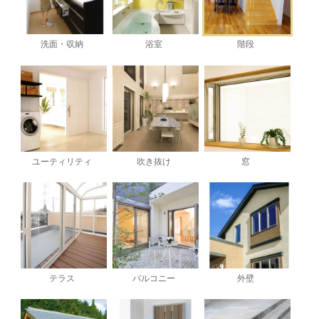
洗面・収納
浴室
階段
ユーティリティ
吹き抜け
窓
テラス
バルコニー
外壁