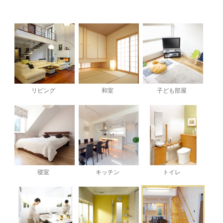
リビング
和室
子ども部屋
寝室
キッチン
トイレ