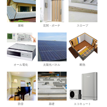
屋根
玄関・ポーチ
スロープ
オール電化
太陽光パネル
断熱
防音
基礎
エコキュート