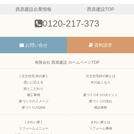
西原建設企業情報
西原建設TOP
0120-217-373
お問い合せ
資料請求
有限会社 西原建設 ホームページTOP
[ 注文住宅 絆の家 ]
注文住宅絆の家とは
思いに応える
木のぬくもり
技とこだわり
施工事例
家づくり6つのポイント
家づくりのイメージ
家づくりの流れ
家づくりのQ&A
保証体制
[ きれい家 ]
きれい家とは
リフォームメニュー
リフォーム事例