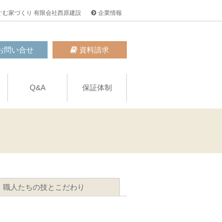
ぐむ家づくり 有限会社西原建設
企業情報
お問い合せ
資料請求
Q&A
保証体制
職人たちの技とこだわり