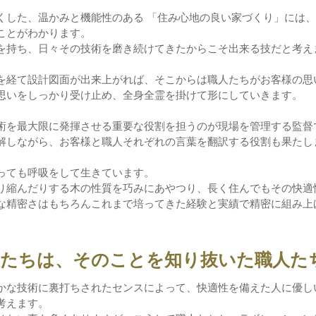
くした、温かみと機能性のある 「住み心地の良い家づくり」には
ことがわかります。
を持ち、日々その技術を磨き続けてきたからこそ出来る技だと考え
を経て設計図面が出来上がれば、そこからは職人たちがお客様の思
思いをしっかり受け止め、全身全霊を掛けて形にしていきます。
術を最大限に発揮させる重要な役割を担うのが現場を管理する監督
解しながら、お客様と職人それぞれの言葉を翻訳する役割も果たし
っても呼吸をして生きています。
り縮んだりする木の性質を巧みにあやつり、長く住んでもその快適
な精密さはもちろんこれまで培ってきた経験と実績で精密に組み上
人たちは、そのことを知り抜いた職人た
かな技術に裏打ちされたセンスによって、快適性を備えた人に優し
考えます。