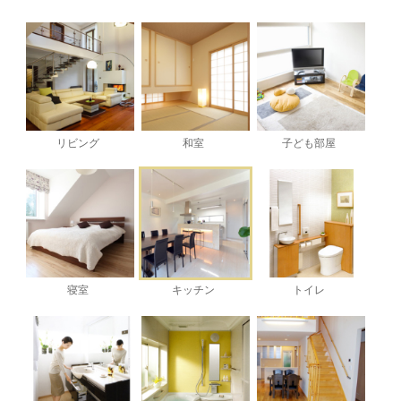
リビング
和室
子ども部屋
寝室
キッチン
トイレ