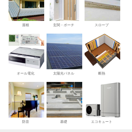
屋根
玄関・ポーチ
スロープ
オール電化
太陽光パネル
断熱
防音
基礎
エコキュート