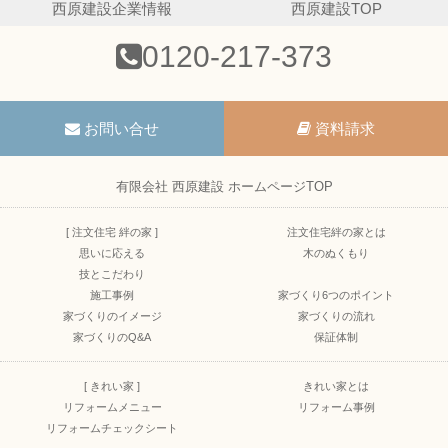
西原建設企業情報
西原建設TOP
0120-217-373
お問い合せ
資料請求
有限会社 西原建設 ホームページTOP
[ 注文住宅 絆の家 ]
注文住宅絆の家とは
思いに応える
木のぬくもり
技とこだわり
施工事例
家づくり6つのポイント
家づくりのイメージ
家づくりの流れ
家づくりのQ&A
保証体制
[ きれい家 ]
きれい家とは
リフォームメニュー
リフォーム事例
リフォームチェックシート