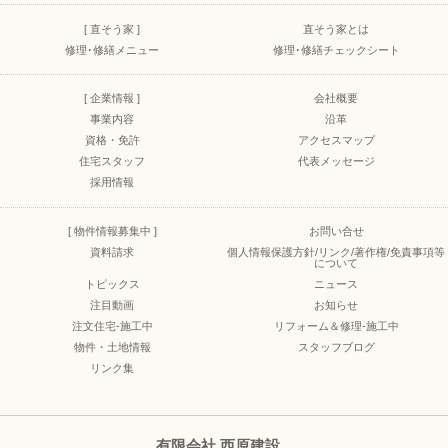
[ 直そう家 ]
直そう家とは
修理･修繕メニュー
修理･修繕チェックシート
[ 企業情報 ]
会社概要
事業内容
沿革
資格・免許
アクセスマップ
住宅スタッフ
代表メッセージ
採用情報
[ 物件情報募集中 ]
お問い合せ
資料請求
個人情報保護方針/リンク/著作権/免責事項等
について
トピックス
ニュース
注目動画
お知らせ
注文住宅-施工中
リフォーム＆修理-施工中
物件・土地情報
スタッフブログ
リンク集
有限会社 西原建設