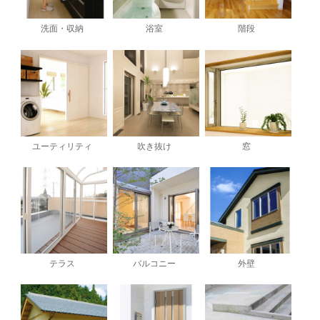
洗面・収納
浴室
階段
ユーティリティ
吹き抜け
窓
テラス
バルコニー
外壁