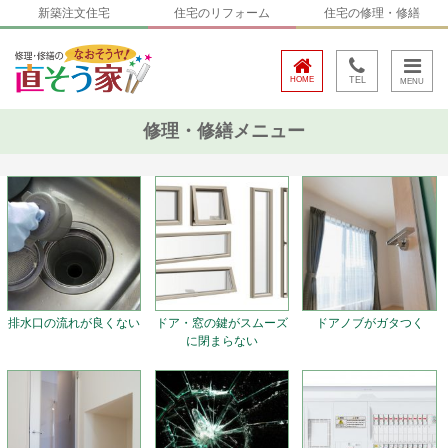
新築注文住宅
住宅のリフォーム
住宅の修理・修繕
HOME
TEL
修理・修繕メニュー
排水口の流れが良くない
ドア・窓の鍵がスムーズ
ドアノブがガタつく
に閉まらない