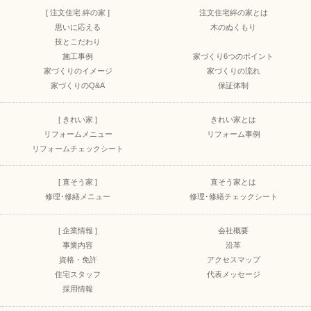
[ 注文住宅 絆の家 ]
注文住宅絆の家とは
思いに応える
木のぬくもり
技とこだわり
施工事例
家づくり6つのポイント
家づくりのイメージ
家づくりの流れ
家づくりのQ&A
保証体制
[ きれい家 ]
きれい家とは
リフォームメニュー
リフォーム事例
リフォームチェックシート
[ 直そう家 ]
直そう家とは
修理･修繕メニュー
修理･修繕チェックシート
[ 企業情報 ]
会社概要
事業内容
沿革
資格・免許
アクセスマップ
住宅スタッフ
代表メッセージ
採用情報