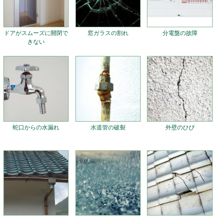
ドアがスムーズに開閉で
窓ガラスの割れ
分電盤の故障
きない
蛇口からの水漏れ
水道管の破裂
外壁のひび