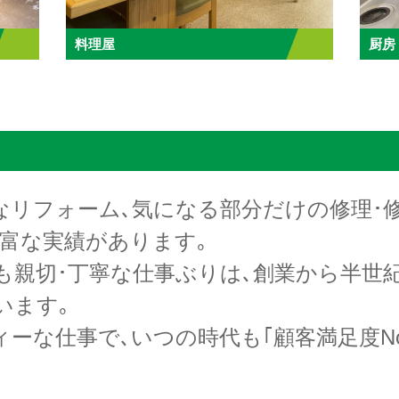
料理屋
厨房
なリフォーム､気になる部分だけの修理･
豊富な実績があります｡
も親切･丁寧な仕事ぶりは､創業から半世
います｡
ーな仕事で､いつの時代も｢顧客満足度No.